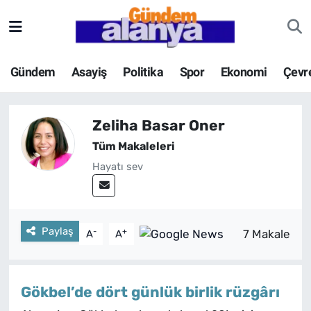
Gündem
Asayiş
Politika
Spor
Ekonomi
Çevr
Zeliha Basar Oner
Tüm Makaleleri
Hayatı sev
Paylaş
-
+
7 Makale
A
A
Gökbel’de dört günlük birlik rüzgârı