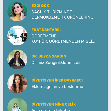
EZGI GÖK
SAĞLIK TURİZMİNDE
DERMOKOZMETİK ÜRÜNLERİN
ÖNEMİ
FUAT KANTARCI
ÖĞRETMENE
KÜ*FÜR, ÖĞRETMENDEN MİSLİ
KÜ*FÜR!
DR. BEYZA SARGIN
Dilimiz Zenginliklerimizdir
DIYETISYEN İPEK BAYRAKCI
Eklem ağrıları ve beslenme
DIYETISYEN MINE ÇELIK
Aşırı protein tüketimi