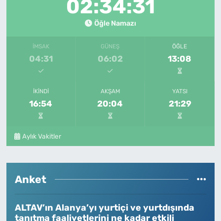
02:34:31
Öğle Namazı
İMSAK
GÜNEŞ
ÖĞLE
04:31
06:02
13:08
İKINDI
AKŞAM
YATSI
16:54
20:04
21:29
Aylık Vakitler
Anket
ALTAV’ın Alanya’yı yurtiçi ve yurtdışında
tanıtma faaliyetlerini ne kadar etkili