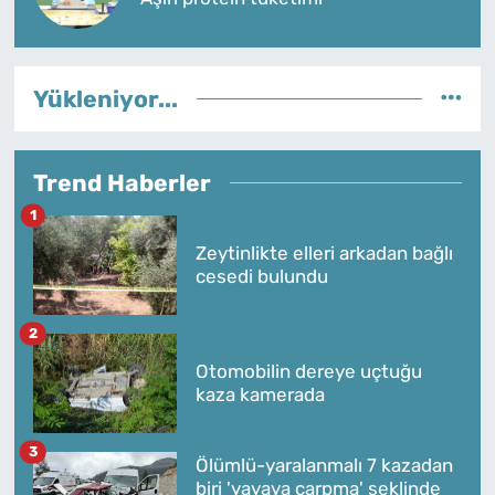
Yükleniyor...
Trend Haberler
1
Zeytinlikte elleri arkadan bağlı
cesedi bulundu
2
Otomobilin dereye uçtuğu
kaza kamerada
3
Ölümlü-yaralanmalı 7 kazadan
biri 'yayaya çarpma' şeklinde