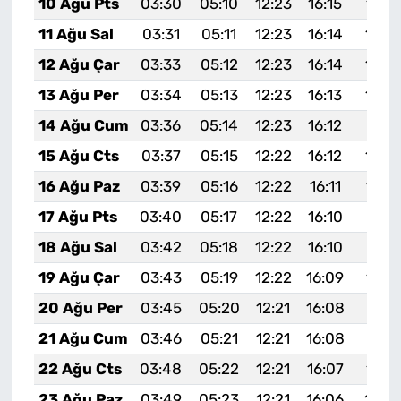
10 Ağu Pts
03:30
05:10
12:23
16:15
19:2
11 Ağu Sal
03:31
05:11
12:23
16:14
19:2
12 Ağu Çar
03:33
05:12
12:23
16:14
19:2
13 Ağu Per
03:34
05:13
12:23
16:13
19:2
14 Ağu Cum
03:36
05:14
12:23
16:12
19:21
15 Ağu Cts
03:37
05:15
12:22
16:12
19:2
16 Ağu Paz
03:39
05:16
12:22
16:11
19:1
17 Ağu Pts
03:40
05:17
12:22
16:10
19:17
18 Ağu Sal
03:42
05:18
12:22
16:10
19:16
19 Ağu Çar
03:43
05:19
12:22
16:09
19:1
20 Ağu Per
03:45
05:20
12:21
16:08
19:13
21 Ağu Cum
03:46
05:21
12:21
16:08
19:11
22 Ağu Cts
03:48
05:22
12:21
16:07
19:1
23 Ağu Paz
03:49
05:23
12:21
16:06
19:0