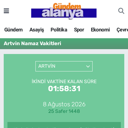
Gündem
Asayiş
Politika
Spor
Ekonomi
Çevr
Artvin Namaz Vakitleri
ARTVİN
İKINDI VAKTINE KALAN SÜRE
01:58:31
8 Ağustos 2026
25 Safer 1448