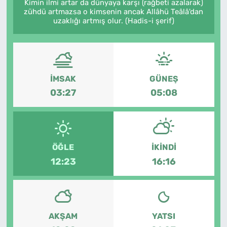
Kimin ilmi artar da dünyaya karşı (rağbeti azalarak)
zühdü artmazsa o kimsenin ancak Allâhü Teâlâ'dan
uzaklığı artmış olur. (Hadis-i şerif)
İMSAK
GÜNEŞ
03:27
05:08
ÖĞLE
İKINDI
12:23
16:16
AKŞAM
YATSI