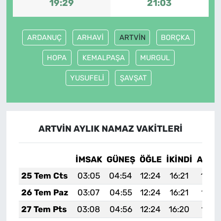
19:29
21:03
ARDANUÇ
ARHAVİ
ARTVİN
BORÇKA
HOPA
KEMALPAŞA
MURGUL
YUSUFELİ
ŞAVŞAT
ARTVİN AYLIK NAMAZ VAKITLERI
İMSAK
GÜNEŞ
ÖĞLE
İKINDI
AKŞA
25 Tem Cts
03:05
04:54
12:24
16:21
19:4
26 Tem Paz
03:07
04:55
12:24
16:21
19:4
27 Tem Pts
03:08
04:56
12:24
16:20
19:4