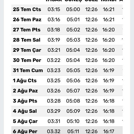
25 Tem Cts
03:15
05:00
12:26
16:21
19:4
26 Tem Paz
03:16
05:01
12:26
16:21
19:4
27 Tem Pts
03:18
05:02
12:26
16:20
19:4
28 Tem Sal
03:19
05:03
12:26
16:20
19:4
29 Tem Çar
03:21
05:04
12:26
16:20
19:3
30 Tem Per
03:22
05:04
12:26
16:20
19:3
31 Tem Cum
03:23
05:05
12:26
16:19
19:3
1 Ağu Cts
03:25
05:06
12:26
16:19
19:3
2 Ağu Paz
03:26
05:07
12:26
16:19
19:3
3 Ağu Pts
03:28
05:08
12:26
16:18
19:3
4 Ağu Sal
03:29
05:09
12:26
16:18
19:3
5 Ağu Çar
03:31
05:10
12:26
16:18
19:3
6 Ağu Per
03:32
05:11
12:26
16:17
19:31