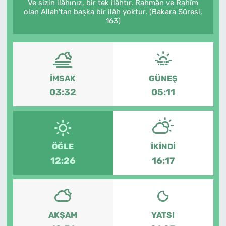
Ve sizin ilâhınız, bir tek ilâhtır. Rahmân ve Rahîm
olan Allah'tan başka bir ilâh yoktur. (Bakara Sûresi,
163)
İMSAK
GÜNEŞ
03:32
05:11
ÖĞLE
İKINDI
12:26
16:17
AKŞAM
YATSI