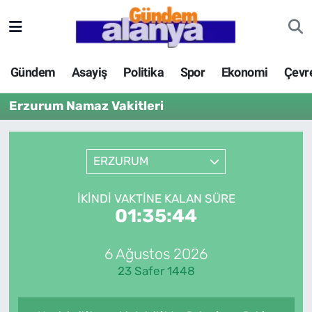
Gündem
Asayiş
Politika
Spor
Ekonomi
Çevr
Erzurum Namaz Vakitleri
ERZURUM
İKINDI VAKTINE KALAN SÜRE
01:35:44
6 Ağustos 2026
23 Safer 1448