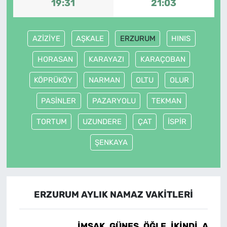
19:31
21:03
AZİZİYE
AŞKALE
ERZURUM
HINIS
HORASAN
KARAYAZI
KARAÇOBAN
KÖPRÜKÖY
NARMAN
OLTU
OLUR
PASİNLER
PAZARYOLU
TEKMAN
TORTUM
UZUNDERE
ÇAT
İSPİR
ŞENKAYA
ERZURUM AYLIK NAMAZ VAKITLERI
İMSAK
GÜNEŞ
ÖĞLE
İKINDI
AKŞA