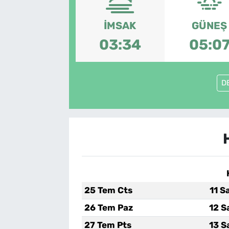
İMSAK
GÜNEŞ
03:34
05:0
D
25 Tem Cts
11 S
26 Tem Paz
12 S
27 Tem Pts
13 S