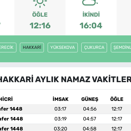
ÖĞLE
İKINDI
7
12:16
16:04
ERECİK
HAKKARİ
YÜKSEKOVA
ÇUKURCA
ŞEMDİNL
HAKKARİ AYLIK NAMAZ VAKITLER
HİCRİ
İMSAK
GÜNEŞ
ÖĞLE
afer 1448
03:17
04:56
12:17
afer 1448
03:19
04:57
12:17
afer 1448
03:20
04:58
12:17