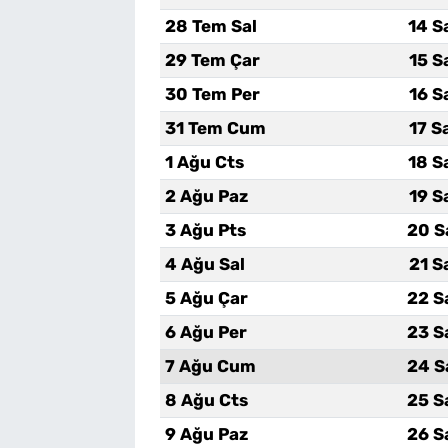
28 Tem Sal
14 S
29 Tem Çar
15 S
30 Tem Per
16 S
31 Tem Cum
17 S
1 Ağu Cts
18 S
2 Ağu Paz
19 S
3 Ağu Pts
20 S
4 Ağu Sal
21 S
5 Ağu Çar
22 S
6 Ağu Per
23 S
7 Ağu Cum
24 S
8 Ağu Cts
25 S
9 Ağu Paz
26 S