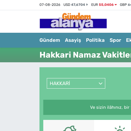
07-08-2026
USD
47,6704
EUR
55,0406
GBP
6
Gündem
Asayiş
Politika
Spor
E
Hakkari Namaz Vakitle
HAKKARİ
Ve sizin ilâhınız, bi