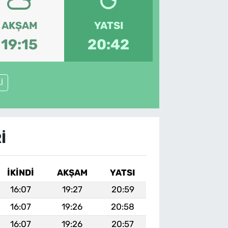
AKŞAM
YATSI
19:15
20:42
İ
I
İKINDI
AKŞAM
YATSI
16:07
19:27
20:59
16:07
19:26
20:58
16:07
19:26
20:57