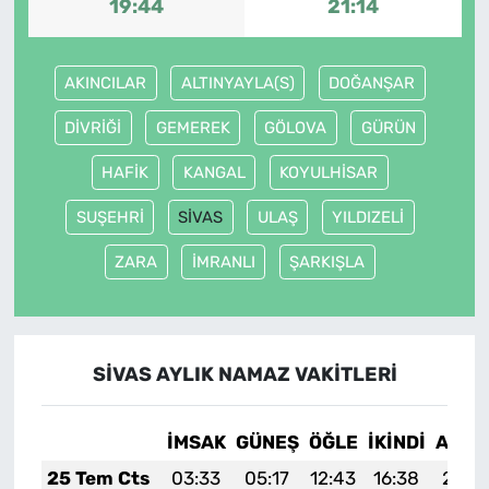
19:44
21:14
AKINCILAR
ALTINYAYLA(S)
DOĞANŞAR
DİVRİĞİ
GEMEREK
GÖLOVA
GÜRÜN
HAFİK
KANGAL
KOYULHİSAR
SUŞEHRİ
SİVAS
ULAŞ
YILDIZELİ
ZARA
İMRANLI
ŞARKIŞLA
SİVAS AYLIK NAMAZ VAKITLERI
İMSAK
GÜNEŞ
ÖĞLE
İKINDI
AKŞA
25 Tem Cts
03:33
05:17
12:43
16:38
20:0