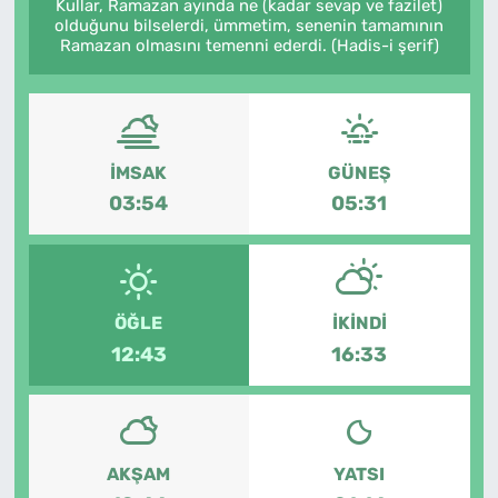
Kullar, Ramazan ayında ne (kadar sevap ve fazilet)
olduğunu bilselerdi, ümmetim, senenin tamamının
Ramazan olmasını temenni ederdi. (Hadis-i şerif)
İMSAK
GÜNEŞ
03:54
05:31
ÖĞLE
İKINDI
12:43
16:33
AKŞAM
YATSI