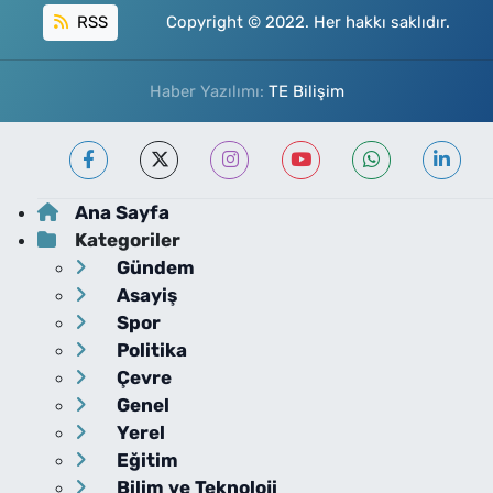
RSS
Copyright © 2022. Her hakkı saklıdır.
Haber Yazılımı:
TE Bilişim
Ana Sayfa
Kategoriler
Gündem
Asayiş
Spor
Politika
Çevre
Genel
Yerel
Eğitim
Bilim ve Teknoloji