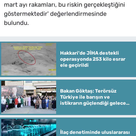
mart ayı rakamları, bu riskin gerçekleştiğini
göstermektedir' değerlendirmesinde
bulundu.
Hakkari'de JİHA destekli
operasyonda 253 kilo esrar
ele geçirildi
Bakan Göktaş: Terörsüz
Türkiye ile barışın ve
istikrarın güçlendiği gelecek
hedefliyoruz
İlaç denetiminde uluslararası