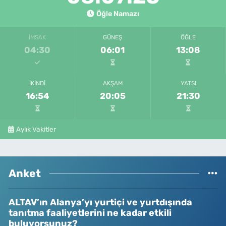
Öğle Namazı
İMSAK
GÜNEŞ
ÖĞLE
04:30
06:01
13:08
İKINDI
AKŞAM
YATSI
16:54
20:05
21:30
Aylık Vakitler
Anket
ALTAV’ın Alanya’yı yurtiçi ve yurtdışında
tanıtma faaliyetlerini ne kadar etkili
buluyorsunuz?