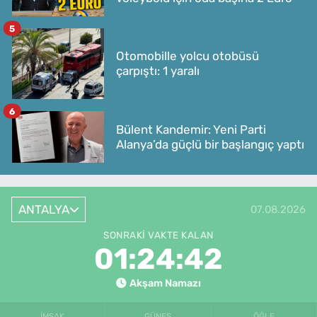
5
Otomobille yolcu otobüsü
çarpıştı: 1 yaralı
6
Bülent Kandemir: Yeni Parti
Alanya’da güçlü bir başlangıç yaptı
ANTALYA
07.08.2026
SONRAKI VAKTE KALAN
01:24:42
Akşam Namazı
İMSAK
GÜNEŞ
ÖĞLE