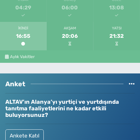
04:29
06:00
13:08
İKINDI
AKŞAM
YATSI
16:55
20:06
21:32
Aylık Vakitler
Anket
ALTAV’ın Alanya’yı yurtiçi ve yurtdışında
tanıtma faaliyetlerini ne kadar etkili
buluyorsunuz?
Ankete Katıl