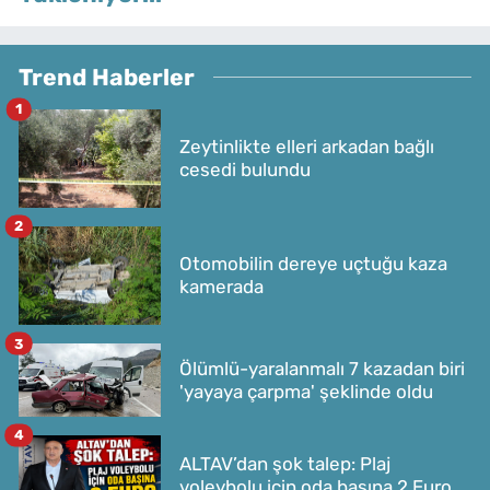
Trend Haberler
1
Zeytinlikte elleri arkadan bağlı
cesedi bulundu
2
Otomobilin dereye uçtuğu kaza
kamerada
3
Ölümlü-yaralanmalı 7 kazadan biri
'yayaya çarpma' şeklinde oldu
4
ALTAV’dan şok talep: Plaj
voleybolu için oda başına 2 Euro