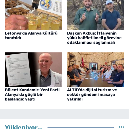
Letonya'da Alanya Kültürü
Başkan Akkuş: İtfaiyenin
tanıtıldı
yükü hafifletilmeli görevine
odaklanması sağlanmalı
Bülent Kandemir: Yeni Parti
ALTİD'de dijital turizm ve
Alanya’da güçlü bir
sektör gündemi masaya
başlangıç yaptı
yatırıldı
Yükleniyor...