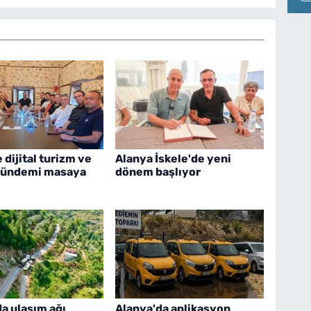
 dijital turizm ve
Alanya İskele'de yeni
gündemi masaya
dönem başlıyor
a ulaşım ağı
Alanya'da aplikasyon