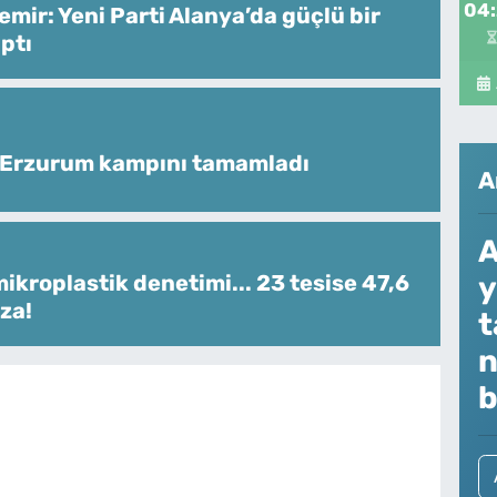
04
mir: Yeni Parti Alanya’da güçlü bir
ptı
 Erzurum kampını tamamladı
A
A
y
ikroplastik denetimi... 23 tesise 47,6
za!
t
n
b