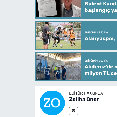
Bülent Kande
başlangıç ya
EDITÖRÜN SEÇTIĞI
Alanyaspor,
EDITÖRÜN SEÇTIĞI
Akdeniz'de m
milyon TL ce
EDITÖR HAKKINDA
Zeliha Oner