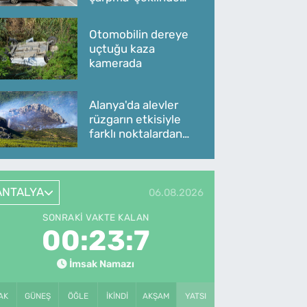
oldu
Otomobilin dereye
uçtuğu kaza
kamerada
Alanya'da alevler
rüzgarın etkisiyle
farklı noktalardan
yükseliyor
ANTALYA
06.08.2026
SONRAKI VAKTE KALAN
00:23:7
İmsak Namazı
AK
GÜNEŞ
ÖĞLE
İKINDI
AKŞAM
YATSI