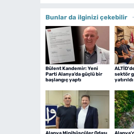
Bunlar da ilginizi çekebilir
Bülent Kandemir: Yeni
ALTİD'de
Parti Alanya’da güçlü bir
sektör 
başlangıç yaptı
yatırıldı
Alanya Minibüscüler Odası
Alanya'd