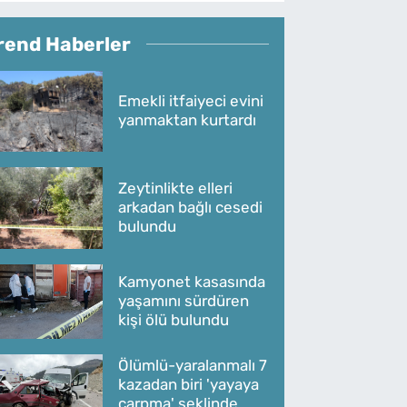
rend Haberler
Emekli itfaiyeci evini
yanmaktan kurtardı
Zeytinlikte elleri
arkadan bağlı cesedi
bulundu
Kamyonet kasasında
yaşamını sürdüren
kişi ölü bulundu
Ölümlü-yaralanmalı 7
kazadan biri 'yayaya
çarpma' şeklinde