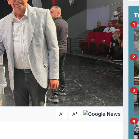
T
1
2
3
-
+
A
A
4