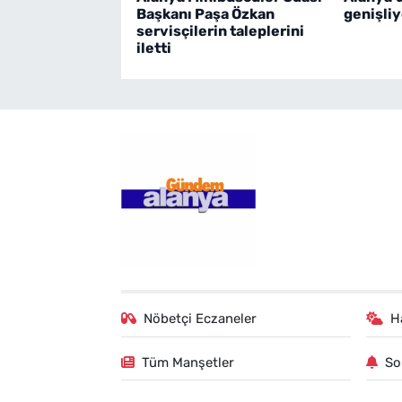
Başkanı Paşa Özkan
genişliy
servisçilerin taleplerini
iletti
Nöbetçi Eczaneler
H
Tüm Manşetler
So