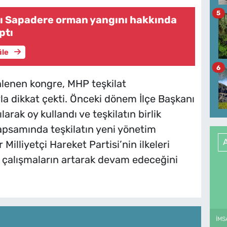
5
ı Sapadere orman yangını hakkında
ptı
üle
6
lenen kongre, MHP teşkilat
yla dikkat çekti. Önceki dönem İlçe Başkanı
rak oy kullandı ve teşkilatın birlik
apsamında teşkilatın yeni yönetim
 Milliyetçi Hareket Partisi’nin ilkeleri
 çalışmaların artarak devam edeceğini
İMS