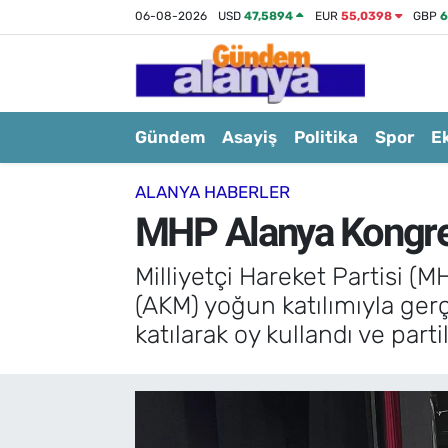
06-08-2026
USD
47,5894
EUR
55,0398
GBP
6
Gündem
Asayiş
Politika
Spor
E
ALANYA HABERLER
MHP Alanya Kongres
Milliyetçi Hareket Partisi (
(AKM) yoğun katılımıyla ger
katılarak oy kullandı ve partil