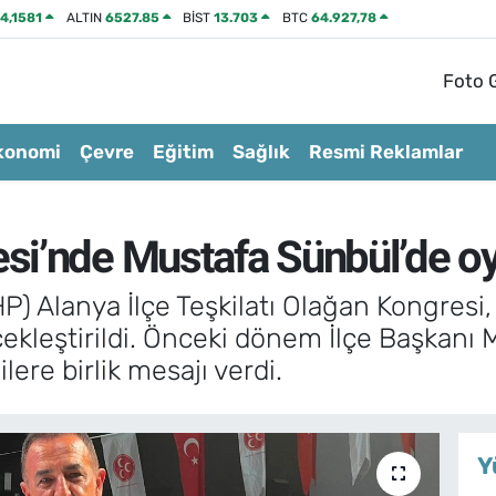
4,1581
ALTIN
6527.85
BİST
13.703
BTC
64.927,78
Foto G
konomi
Çevre
Eğitim
Sağlık
Resmi Reklamlar
i’nde Mustafa Sünbül’de oy 
MHP) Alanya İlçe Teşkilatı Olağan Kongresi
çekleştirildi. Önceki dönem İlçe Başkanı
ilere birlik mesajı verdi.
Y