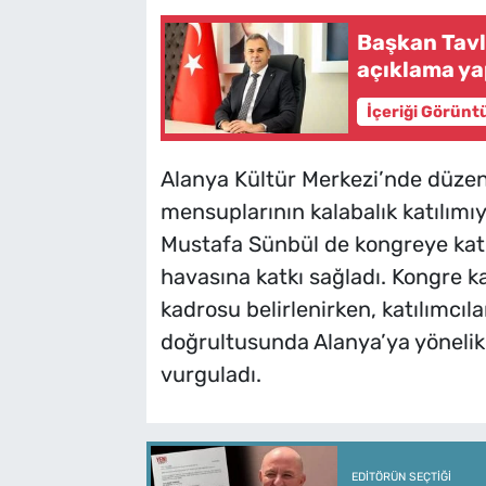
Başkan Tavl
açıklama ya
İçeriği Görünt
Alanya Kültür Merkezi’nde düzen
mensuplarının kalabalık katılımı
Mustafa Sünbül de kongreye katıla
havasına katkı sağladı. Kongre k
kadrosu belirlenirken, katılımcılar
doğrultusunda Alanya’ya yönelik
vurguladı.
EDITÖRÜN SEÇTIĞI