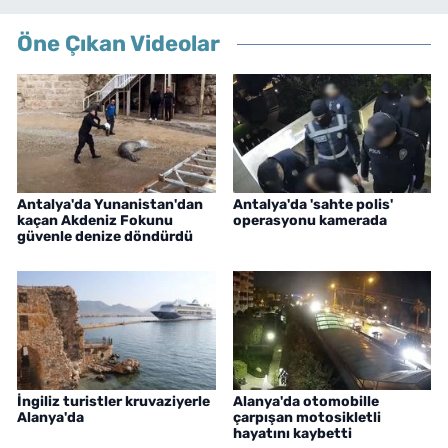
Öne Çıkan Videolar
Antalya'da Yunanistan'dan
Antalya'da 'sahte polis'
kaçan Akdeniz Fokunu
operasyonu kamerada
güvenle denize döndürdü
İngiliz turistler kruvaziyerle
Alanya'da otomobille
Alanya'da
çarpışan motosikletli
hayatını kaybetti