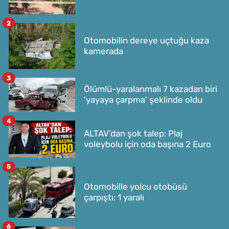
2
Otomobilin dereye uçtuğu kaza
kamerada
3
Ölümlü-yaralanmalı 7 kazadan biri
'yayaya çarpma' şeklinde oldu
4
ALTAV’dan şok talep: Plaj
voleybolu için oda başına 2 Euro
5
Otomobille yolcu otobüsü
çarpıştı: 1 yaralı
6