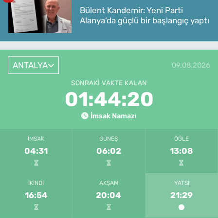
Bülent Kandemir: Yeni Parti
Alanya’da güçlü bir başlangıç yaptı
ANTALYA
09.08.2026
SONRAKI VAKTE KALAN
01:44:20
İmsak Namazı
İMSAK
GÜNEŞ
ÖĞLE
04:31
06:02
13:08
İKINDI
AKŞAM
YATSI
16:54
20:04
21:29