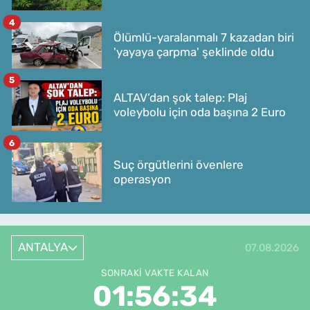
4
Ölümlü-yaralanmalı 7 kazadan biri
'yayaya çarpma' şeklinde oldu
5
ALTAV’dan şok talep: Plaj
voleybolu için oda başına 2 Euro
6
Suç örgütlerini övenlere
operasyon
ANTALYA
07.08.2026
SONRAKI VAKTE KALAN
01:56:34