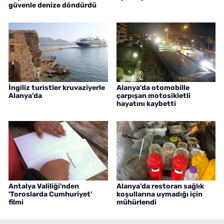
güvenle denize döndürdü
İngiliz turistler kruvaziyerle
Alanya'da otomobille
Alanya'da
çarpışan motosikletli
hayatını kaybetti
Antalya Valiliği'nden
Alanya'da restoran sağlık
'Toroslarda Cumhuriyet'
koşullarına uymadığı için
filmi
mühürlendi