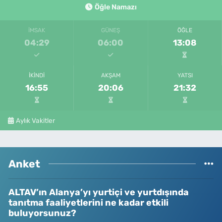
Öğle Namazı
İMSAK
GÜNEŞ
ÖĞLE
04:29
06:00
13:08
İKINDI
AKŞAM
YATSI
16:55
20:06
21:32
Aylık Vakitler
Anket
ALTAV’ın Alanya’yı yurtiçi ve yurtdışında
tanıtma faaliyetlerini ne kadar etkili
buluyorsunuz?