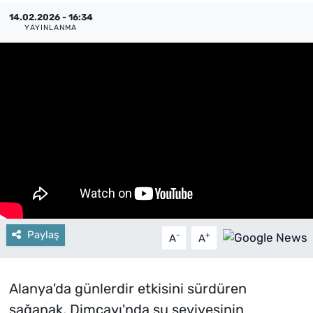
14.02.2026 - 16:34
YAYINLANMA
Paylaş
-
+
A
A
Alanya'da günlerdir etkisini sürdüren
sağanak, Dimçayı'nda su seviyesinin