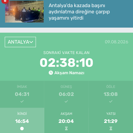
6
Antalya'da kazada başını
aydınlatma direğine çarpıp
yaşamını yitirdi
ANTALYA
09.08.2026
SONRAKI VAKTE KALAN
02:38:10
Akşam Namazı
İMSAK
GÜNEŞ
ÖĞLE
04:31
06:02
13:08
İKINDI
AKŞAM
YATSI
16:54
20:04
21:29