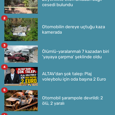
cesedi bulundu
2
Otomobilin dereye uçtuğu kaza
kamerada
3
Ölümlü-yaralanmalı 7 kazadan biri
'yayaya çarpma' şeklinde oldu
4
ALTAV’dan şok talep: Plaj
voleybolu için oda başına 2 Euro
5
Otomobil şarampole devrildi: 2
ölü, 2 yaralı