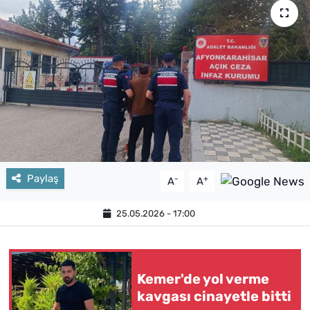
Paylaş
-
+
A
A
25.05.2026 - 17:00
Kemer'de yol verme
kavgası cinayetle bitti