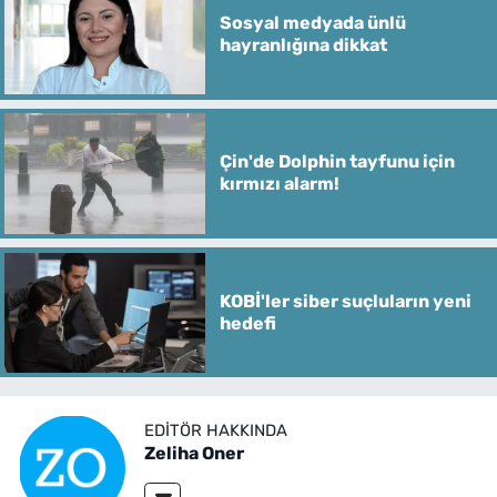
Sosyal medyada ünlü
hayranlığına dikkat
Çin'de Dolphin tayfunu için
kırmızı alarm!
KOBİ'ler siber suçluların yeni
hedefi
EDITÖR HAKKINDA
Zeliha Oner