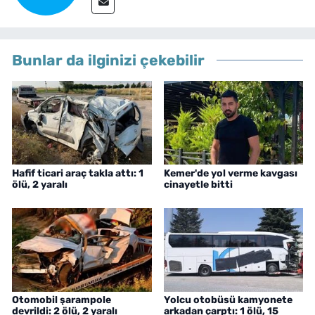
Bunlar da ilginizi çekebilir
Hafif ticari araç takla attı: 1
Kemer'de yol verme kavgası
ölü, 2 yaralı
cinayetle bitti
Otomobil şarampole
Yolcu otobüsü kamyonete
devrildi: 2 ölü, 2 yaralı
arkadan çarptı: 1 ölü, 15