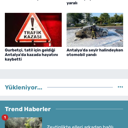
yaralı
Gurbetçi, tatil için geldiği
Antalya'da seyir halindeyken
Antalya'da kazada hayatını
otomobil yandı
kaybetti
Yükleniyor...
Trend Haberler
1
Zeytinlikte elleri arkadan bağlı