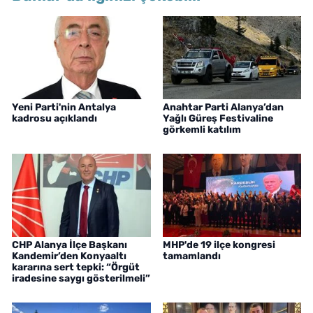
Yeni Parti'nin Antalya
Anahtar Parti Alanya’dan
kadrosu açıklandı
Yağlı Güreş Festivaline
görkemli katılım
CHP Alanya İlçe Başkanı
MHP'de 19 ilçe kongresi
Kandemir’den Konyaaltı
tamamlandı
kararına sert tepki: “Örgüt
iradesine saygı gösterilmeli”