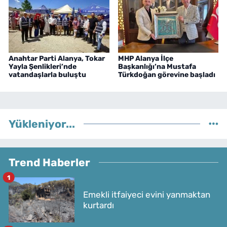
Anahtar Parti Alanya, Tokar
MHP Alanya İlçe
Yayla Şenlikleri’nde
Başkanlığı’na Mustafa
vatandaşlarla buluştu
Türkdoğan görevine başladı
Yükleniyor...
Trend Haberler
1
Emekli itfaiyeci evini yanmaktan
kurtardı