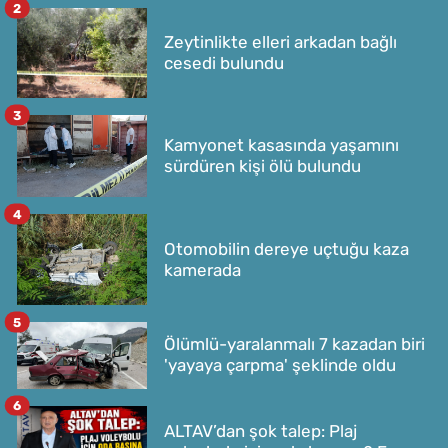
2
Zeytinlikte elleri arkadan bağlı
cesedi bulundu
3
Kamyonet kasasında yaşamını
sürdüren kişi ölü bulundu
4
Otomobilin dereye uçtuğu kaza
kamerada
5
Ölümlü-yaralanmalı 7 kazadan biri
'yayaya çarpma' şeklinde oldu
6
ALTAV’dan şok talep: Plaj