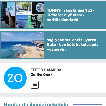
TBMM'nin ana binası YES-
TR'de 'çok iyi' olarak
sertifikalandırıldı
Yağış sonrası deniz uyarısı!
Bulanık ve kötü kokulu suda
yüzmeyin
EDITÖR HAKKINDA
Zeliha Oner
Bunlar da ilginizi çekebilir