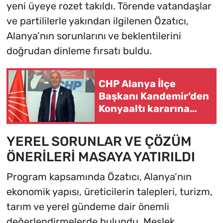
yeni üyeye rozet takıldı. Törende vatandaşlar
ve partililerle yakından ilgilenen Özatıcı,
Alanya’nın sorunlarını ve beklentilerini
doğrudan dinleme fırsatı buldu.
CHP Alanya İlçe
Başkanı Kandemir’den
Konyaaltı kararına
sert tepki: “Örgüt
iradesine saygı
YEREL SORUNLAR VE ÇÖZÜM
gösterilmeli”
ÖNERİLERİ MASAYA YATIRILDI
Program kapsamında Özatıcı, Alanya’nın
ekonomik yapısı, üreticilerin talepleri, turizm,
tarım ve yerel gündeme dair önemli
değerlendirmelerde bulundu. Meslek