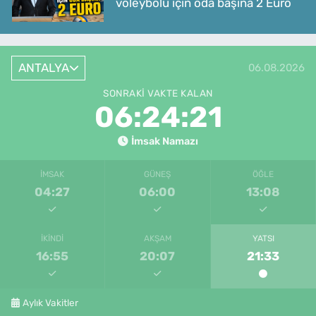
voleybolu için oda başına 2 Euro
ANTALYA
06.08.2026
SONRAKI VAKTE KALAN
06:24:21
İmsak Namazı
İMSAK
GÜNEŞ
ÖĞLE
04:27
06:00
13:08
İKINDI
AKŞAM
YATSI
16:55
20:07
21:33
Aylık Vakitler