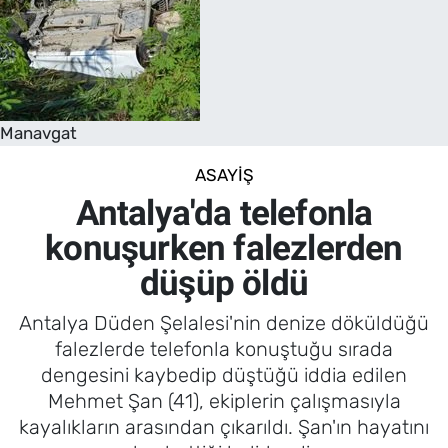
Manavgat
ASAYIŞ
Antalya'da telefonla
konuşurken falezlerden
düşüp öldü
Antalya Düden Şelalesi'nin denize döküldüğü
falezlerde telefonla konuştuğu sırada
dengesini kaybedip düştüğü iddia edilen
Mehmet Şan (41), ekiplerin çalışmasıyla
kayalıkların arasından çıkarıldı. Şan'ın hayatını