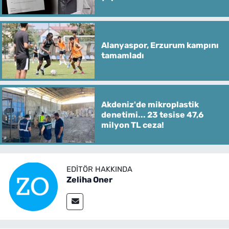
Alanyaspor, Erzurum kampını
tamamladı
Akdeniz'de mikroplastik
denetimi... 23 tesise 47,6
milyon TL ceza!
EDITÖR HAKKINDA
Zeliha Oner