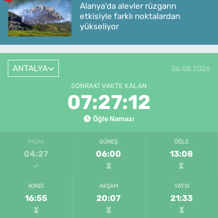
Alanya'da alevler rüzgarın
etkisiyle farklı noktalardan
yükseliyor
ANTALYA
06.08.2026
SONRAKI VAKTE KALAN
07:27:12
Öğle Namazı
İMSAK
GÜNEŞ
ÖĞLE
04:27
06:00
13:08
İKINDI
AKŞAM
YATSI
16:55
20:07
21:33