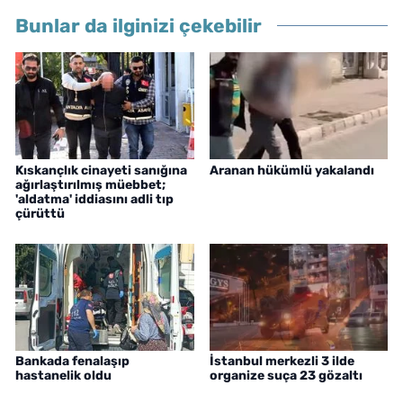
Bunlar da ilginizi çekebilir
Kıskançlık cinayeti sanığına
Aranan hükümlü yakalandı
ağırlaştırılmış müebbet;
'aldatma' iddiasını adli tıp
çürüttü
Bankada fenalaşıp
İstanbul merkezli 3 ilde
hastanelik oldu
organize suça 23 gözaltı