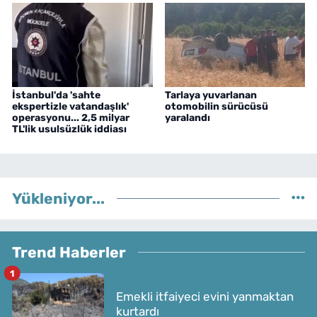
İstanbul'da 'sahte
Tarlaya yuvarlanan
ekspertizle vatandaşlık'
otomobilin sürücüsü
operasyonu... 2,5 milyar
yaralandı
TL'lik usulsüzlük iddiası
Yükleniyor...
Trend Haberler
1
Emekli itfaiyeci evini yanmaktan
kurtardı