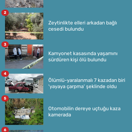
2
Zeytinlikte elleri arkadan bağlı
cesedi bulundu
3
Kamyonet kasasında yaşamını
sürdüren kişi ölü bulundu
4
Ölümlü-yaralanmalı 7 kazadan biri
'yayaya çarpma' şeklinde oldu
5
Otomobilin dereye uçtuğu kaza
kamerada
6