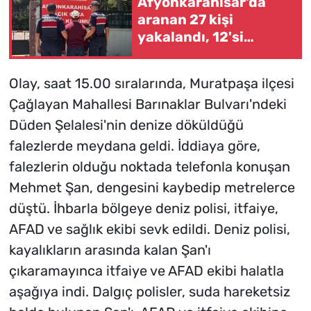
Afyonkarahisar'da
aranan 27 kişi
yakalandı, 12'si
tutuklandı
Olay, saat 15.00 sıralarında, Muratpaşa ilçesi
Çağlayan Mahallesi Barınaklar Bulvarı'ndeki
Düden Şelalesi'nin denize döküldüğü
falezlerde meydana geldi. İddiaya göre,
falezlerin olduğu noktada telefonla konuşan
Mehmet Şan, dengesini kaybedip metrelerce
düştü. İhbarla bölgeye deniz polisi, itfaiye,
AFAD ve sağlık ekibi sevk edildi. Deniz polisi,
kayalıkların arasında kalan Şan'ı
çıkaramayınca itfaiye ve AFAD ekibi halatla
aşağıya indi. Dalgıç polisler, suda hareketsiz