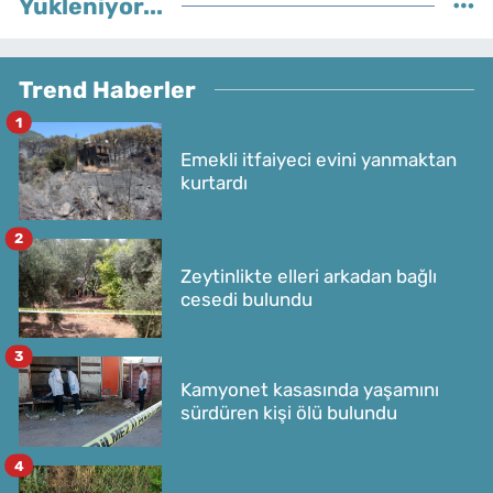
Yükleniyor...
Trend Haberler
1
Emekli itfaiyeci evini yanmaktan
kurtardı
2
Zeytinlikte elleri arkadan bağlı
cesedi bulundu
3
Kamyonet kasasında yaşamını
sürdüren kişi ölü bulundu
4