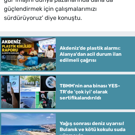
güçlendirmek için çalışmalarımızı
sürdürüyoruz' diye konuştu.
Akdeniz’de plastik alarmı:
Alanya'dan acil durum ilan
edilmeli çağrısı
TBMM'nin ana binası YES-
TR'de 'çok iyi' olarak
sertifikalandırıldı
Yağış sonrası deniz uyarısı!
Bulanık ve kötü kokulu suda