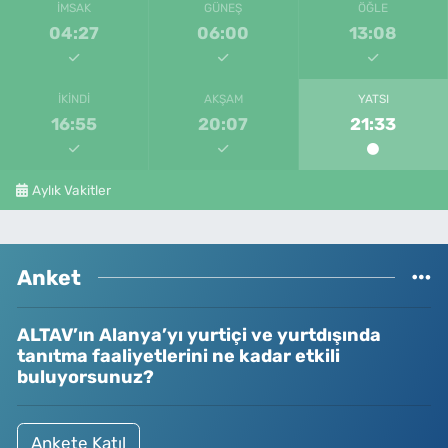
İMSAK
GÜNEŞ
ÖĞLE
04:27
06:00
13:08
İKINDI
AKŞAM
YATSI
16:55
20:07
21:33
Aylık Vakitler
Anket
ALTAV’ın Alanya’yı yurtiçi ve yurtdışında
tanıtma faaliyetlerini ne kadar etkili
buluyorsunuz?
Ankete Katıl