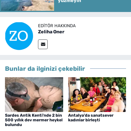
yüzmeyin
EDITÖR HAKKINDA
Zeliha Oner
Bunlar da ilginizi çekebilir
Sardes Antik Kenti'nde 2 bin
Antalya'da sanatsever
500 yıllık dev mermer heykel
kadınlar birleşti
bulundu