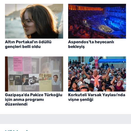
Altın Portakal'ın ödüllü
Aspendos'ta heyecanlı
gençleri belli oldu
bekleyiş
Gazipaşa'da Pakize Türkoğlu
Korkuteli Varsak Yaylası'nda
için anma programı
vişne şenliği
düzenlendi