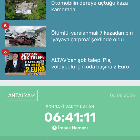
Otomobilin dereye uçtuğu kaza
kamerada
5
Ölümlü-yaralanmalı 7 kazadan biri
'yayaya çarpma' şeklinde oldu
6
ALTAV’dan şok talep: Plaj
voleybolu için oda başına 2 Euro
ANTALYA
06.08.2026
SONRAKI VAKTE KALAN
06:41:11
İmsak Namazı