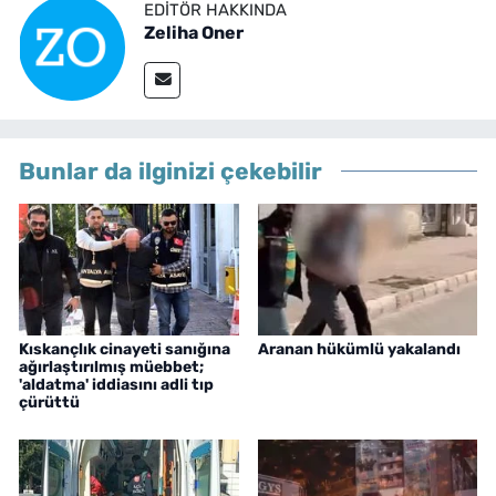
EDITÖR HAKKINDA
Zeliha Oner
Bunlar da ilginizi çekebilir
Kıskançlık cinayeti sanığına
Aranan hükümlü yakalandı
ağırlaştırılmış müebbet;
'aldatma' iddiasını adli tıp
çürüttü