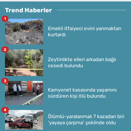
Trend Haberler
1
Emekli itfaiyeci evini yanmaktan
kurtardı
2
Zeytinlikte elleri arkadan bağlı
cesedi bulundu
3
Kamyonet kasasında yaşamını
sürdüren kişi ölü bulundu
4
Ölümlü-yaralanmalı 7 kazadan biri
'yayaya çarpma' şeklinde oldu