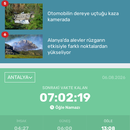
5
Otomobilin dereye uçtuğu kaza
kamerada
6
Alanya'da alevler rüzgarın
etkisiyle farklı noktalardan
yükseliyor
ANTALYA
06.08.2026
SONRAKI VAKTE KALAN
07:02:19
Öğle Namazı
İMSAK
GÜNEŞ
ÖĞLE
04:27
06:00
13:08