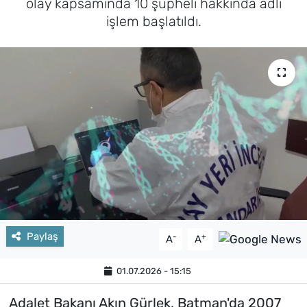
olay kapsamında 10 şüpheli hakkında adli
işlem başlatıldı.
Paylaş
-
+
A
A
01.07.2026 - 15:15
Adalet Bakanı Akın Gürlek, Batman'da 2007