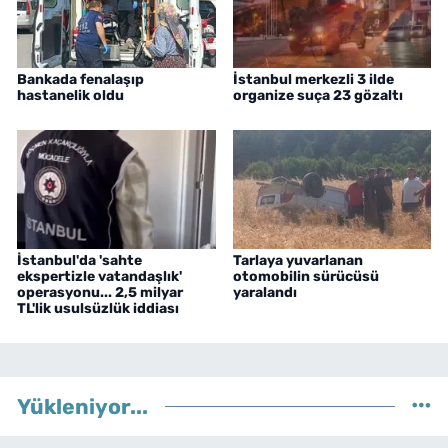
Bankada fenalaşıp
İstanbul merkezli 3 ilde
hastanelik oldu
organize suça 23 gözaltı
İstanbul'da 'sahte
Tarlaya yuvarlanan
ekspertizle vatandaşlık'
otomobilin sürücüsü
operasyonu... 2,5 milyar
yaralandı
TL'lik usulsüzlük iddiası
Yükleniyor...