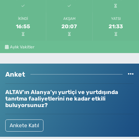
İKINDI
AKŞAM
YATSI
16:55
20:07
21:33
Aylık Vakitler
Anket
ALTAV’ın Alanya’yı yurtiçi ve yurtdışında
tanıtma faaliyetlerini ne kadar etkili
buluyorsunuz?
Ankete Katıl