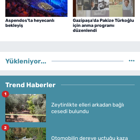
Aspendos'ta heyecanlı
Gazipaşa'da Pakize Türkoğlu
bekleyiş
için anma programı
düzenlendi
Yükleniyor...
Trend Haberler
1
Zeytinlikte elleri arkadan bağlı
cesedi bulundu
2
Otomobilin dereye uçtuğu kaza