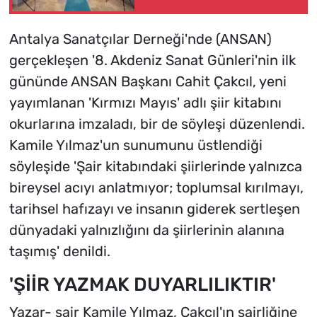
sergiler Ankara'da
ziyaretçilerle buluştu
Antalya Sanatçılar Derneği'nde (ANSAN)
gerçekleşen '8. Akdeniz Sanat Günleri'nin ilk
gününde ANSAN Başkanı Cahit Çakcıl, yeni
yayımlanan 'Kırmızı Mayıs' adlı şiir kitabını
okurlarına imzaladı, bir de söyleşi düzenlendi.
Kamile Yılmaz'un sunumunu üstlendiği
söyleşide 'Şair kitabındaki şiirlerinde yalnızca
bireysel acıyı anlatmıyor; toplumsal kırılmayı,
tarihsel hafızayı ve insanın giderek sertleşen
dünyadaki yalnızlığını da şiirlerinin alanına
taşımış' denildi.
'ŞİİR YAZMAK DUYARLILIKTIR'
Yazar- şair Kamile Yılmaz, Çakcıl'ın şairliğine