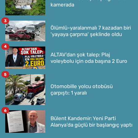
kamerada
3
Ölümlü-yaralanmalı 7 kazadan biri
'yayaya çarpma' şeklinde oldu
4
ALTAV’dan şok talep: Plaj
voleybolu için oda başına 2 Euro
5
Otomobille yolcu otobüsü
çarpıştı: 1 yaralı
6
Bülent Kandemir: Yeni Parti
Alanya’da güçlü bir başlangıç yaptı