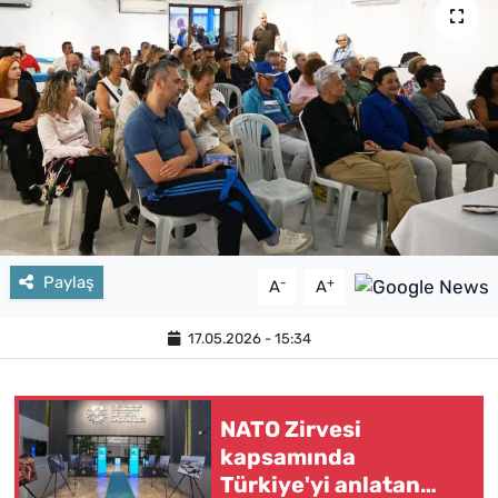
Paylaş
-
+
A
A
17.05.2026 - 15:34
NATO Zirvesi
kapsamında
Türkiye'yi anlatan