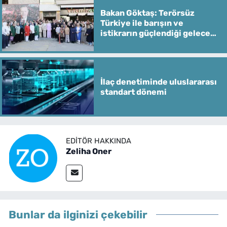
Bakan Göktaş: Terörsüz
Türkiye ile barışın ve
istikrarın güçlendiği gelecek
hedefliyoruz
İlaç denetiminde uluslararası
standart dönemi
EDITÖR HAKKINDA
Zeliha Oner
Bunlar da ilginizi çekebilir