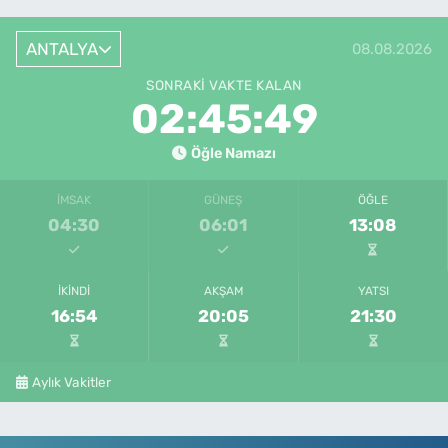
ANTALYA
08.08.2026
SONRAKI VAKTE KALAN
02:45:49
Öğle Namazı
İMSAK
GÜNEŞ
ÖĞLE
04:30
06:01
13:08
İKINDI
AKŞAM
YATSI
16:54
20:05
21:30
Aylık Vakitler