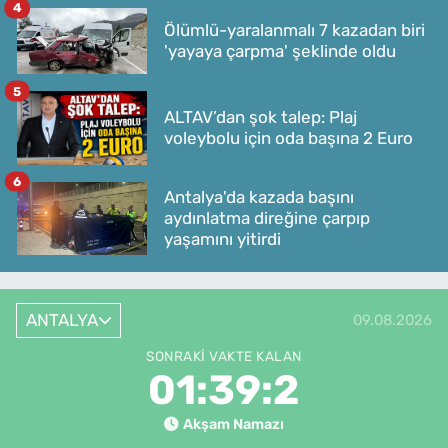
4
Ölümlü-yaralanmalı 7 kazadan biri
'yayaya çarpma' şeklinde oldu
5
ALTAV’dan şok talep: Plaj
voleybolu için oda başına 2 Euro
6
Antalya'da kazada başını
aydınlatma direğine çarpıp
yaşamını yitirdi
ANTALYA
09.08.2026
SONRAKI VAKTE KALAN
01:39:2
Akşam Namazı