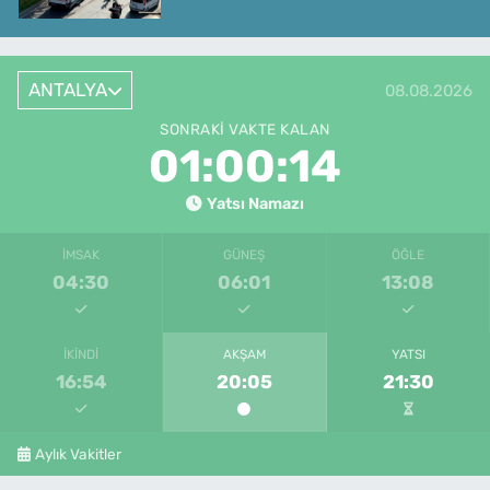
ANTALYA
08.08.2026
SONRAKI VAKTE KALAN
01:00:14
Yatsı Namazı
İMSAK
GÜNEŞ
ÖĞLE
04:30
06:01
13:08
İKINDI
AKŞAM
YATSI
16:54
20:05
21:30
Aylık Vakitler