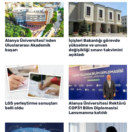
Alanya Üniversitesi’nden
İçişleri Bakanlığı görevde
Uluslararası Akademik
yükselme ve unvan
başarı
değişikliği sınavı takvimini
açıkladı
LGS yerleştirme sonuçları
Alanya Üniversitesi Rektörü
belli oldu
COP31 Bilim Diplomasisi
Lansmanına katıldı