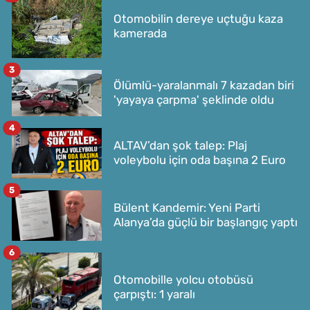
Otomobilin dereye uçtuğu kaza
kamerada
3
Ölümlü-yaralanmalı 7 kazadan biri
'yayaya çarpma' şeklinde oldu
4
ALTAV’dan şok talep: Plaj
voleybolu için oda başına 2 Euro
5
Bülent Kandemir: Yeni Parti
Alanya’da güçlü bir başlangıç yaptı
6
Otomobille yolcu otobüsü
çarpıştı: 1 yaralı