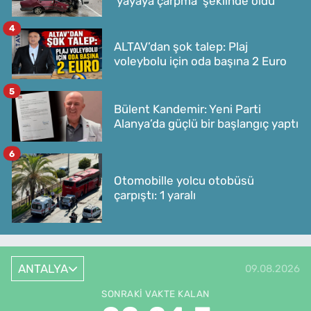
'yayaya çarpma' şeklinde oldu
4
ALTAV’dan şok talep: Plaj
voleybolu için oda başına 2 Euro
5
Bülent Kandemir: Yeni Parti
Alanya’da güçlü bir başlangıç yaptı
6
Otomobille yolcu otobüsü
çarpıştı: 1 yaralı
ANTALYA
09.08.2026
SONRAKI VAKTE KALAN