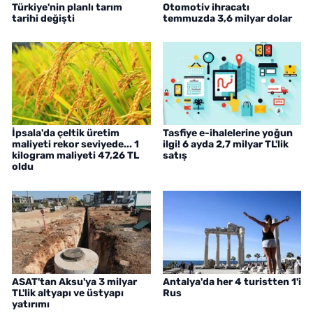
Türkiye'nin planlı tarım
Otomotiv ihracatı
tarihi değişti
temmuzda 3,6 milyar dolar
İpsala'da çeltik üretim
Tasfiye e-ihalelerine yoğun
maliyeti rekor seviyede... 1
ilgi! 6 ayda 2,7 milyar TL'lik
kilogram maliyeti 47,26 TL
satış
oldu
ASAT'tan Aksu'ya 3 milyar
Antalya'da her 4 turistten 1'i
TL'lik altyapı ve üstyapı
Rus
yatırımı