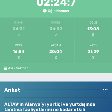
02:24:7
Öğle Namazı
İMSAK
GÜNEŞ
ÖĞLE
04:31
06:02
13:08
İKINDI
AKŞAM
YATSI
16:54
20:04
21:29
Aylık Vakitler
Anket
ALTAV’ın Alanya’yı yurtiçi ve yurtdışında
tanıtma faaliyetlerini ne kadar etkili