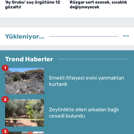
'Ay Grubu' suç örgütüne 12
Rüzgar sert esecek, sıcaklık
gözaltı!
değişmeyecek
Yükleniyor...
Trend Haberler
1
Emekli itfaiyeci evini yanmaktan
kurtardı
2
Zeytinlikte elleri arkadan bağlı
cesedi bulundu
3