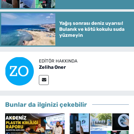
Yağış sonrası deniz uyarısı!
Bulanık ve kötü kokulu suda
yüzmeyin
EDITÖR HAKKINDA
Zeliha Oner
Bunlar da ilginizi çekebilir