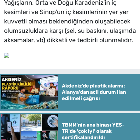
Yağışların, Orta ve Doğu Karadeniz'in iç
kesimleri ve Sinop'un iç kesimlerinin yer yer
kuvvetli olması beklendiğinden oluşabilecek
olumsuzluklara karşı (sel, su baskını, ulaşımda
aksamalar, vb) dikkatli ve tedbirli olunmalıdır.
Akdeniz’de plastik alarmı:
Alanya'dan acil durum ilan
edilmeli çağrısı
TBMM'nin ana binası YES-
TR'de 'çok iyi' olarak
sertifikalandırıldı