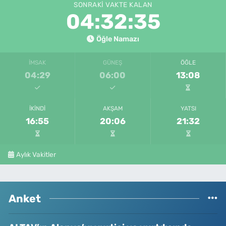
SONRAKI VAKTE KALAN
04:32:35
Öğle Namazı
İMSAK
GÜNEŞ
ÖĞLE
04:29
06:00
13:08
İKINDI
AKŞAM
YATSI
16:55
20:06
21:32
Aylık Vakitler
Anket