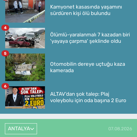
Kamyonet kasasında yaşamını
sürdüren kişi ölü bulundu
4
Ölümlü-yaralanmalı 7 kazadan biri
'yayaya çarpma' şeklinde oldu
5
Otomobilin dereye uçtuğu kaza
kamerada
6
ALTAV’dan şok talep: Plaj
voleybolu için oda başına 2 Euro
ANTALYA
07.08.2026