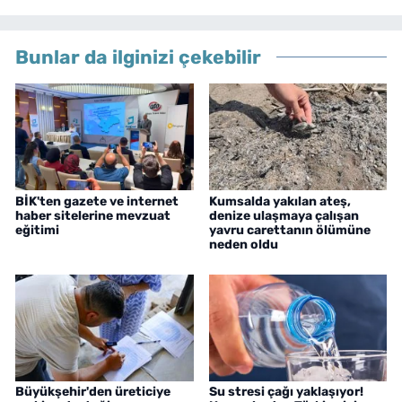
Bunlar da ilginizi çekebilir
BİK'ten gazete ve internet
Kumsalda yakılan ateş,
haber sitelerine mevzuat
denize ulaşmaya çalışan
eğitimi
yavru carettanın ölümüne
neden oldu
Büyükşehir'den üreticiye
Su stresi çağı yaklaşıyor!