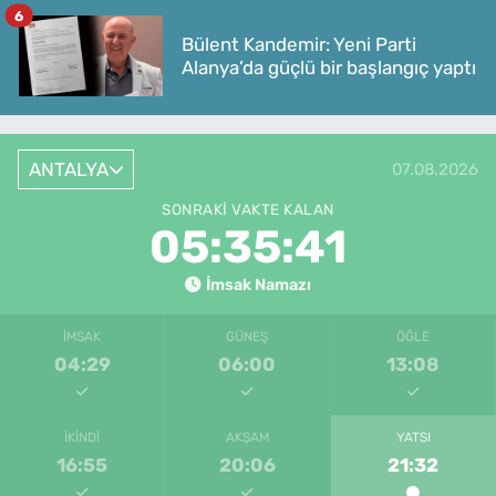
6
Bülent Kandemir: Yeni Parti
Alanya’da güçlü bir başlangıç yaptı
ANTALYA
07.08.2026
SONRAKI VAKTE KALAN
05:35:41
İmsak Namazı
İMSAK
GÜNEŞ
ÖĞLE
04:29
06:00
13:08
İKINDI
AKŞAM
YATSI
16:55
20:06
21:32