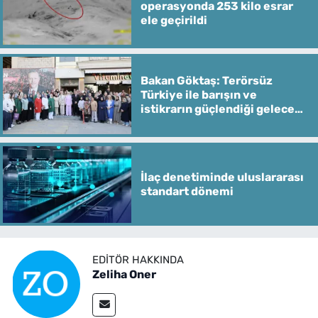
operasyonda 253 kilo esrar
ele geçirildi
Bakan Göktaş: Terörsüz
Türkiye ile barışın ve
istikrarın güçlendiği gelecek
hedefliyoruz
İlaç denetiminde uluslararası
standart dönemi
EDITÖR HAKKINDA
Zeliha Oner