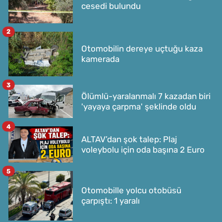
cesedi bulundu
2
Otomobilin dereye uçtuğu kaza
kamerada
3
Ölümlü-yaralanmalı 7 kazadan biri
'yayaya çarpma' şeklinde oldu
4
ALTAV’dan şok talep: Plaj
voleybolu için oda başına 2 Euro
5
Otomobille yolcu otobüsü
çarpıştı: 1 yaralı