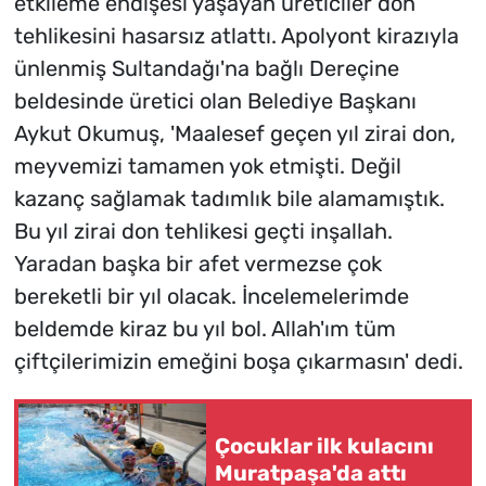
etkileme endişesi yaşayan üreticiler don
tehlikesini hasarsız atlattı. Apolyont kirazıyla
ünlenmiş Sultandağı'na bağlı Dereçine
beldesinde üretici olan Belediye Başkanı
Aykut Okumuş, 'Maalesef geçen yıl zirai don,
meyvemizi tamamen yok etmişti. Değil
kazanç sağlamak tadımlık bile alamamıştık.
Bu yıl zirai don tehlikesi geçti inşallah.
Yaradan başka bir afet vermezse çok
bereketli bir yıl olacak. İncelemelerimde
beldemde kiraz bu yıl bol. Allah'ım tüm
çiftçilerimizin emeğini boşa çıkarmasın' dedi.
Çocuklar ilk kulacını
Muratpaşa'da attı