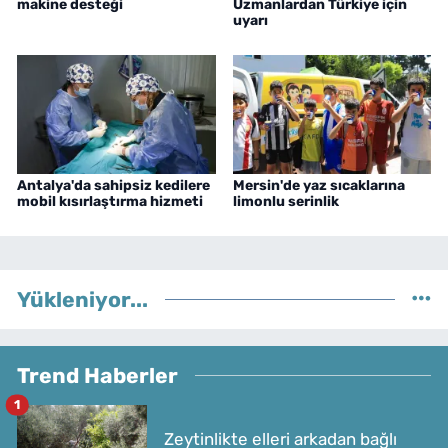
makine desteği
Uzmanlardan Türkiye için
uyarı
Antalya'da sahipsiz kedilere
Mersin'de yaz sıcaklarına
mobil kısırlaştırma hizmeti
limonlu serinlik
Yükleniyor...
Trend Haberler
1
Zeytinlikte elleri arkadan bağlı