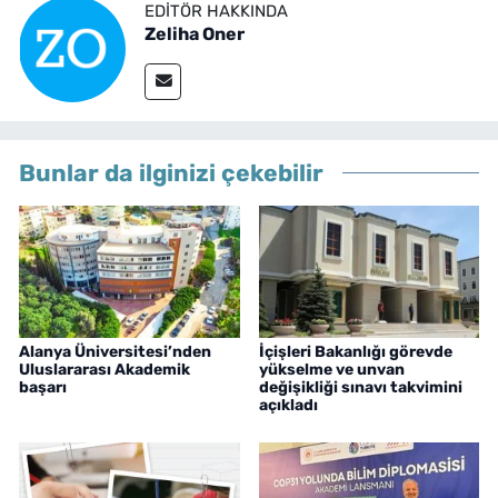
EDITÖR HAKKINDA
Zeliha Oner
Bunlar da ilginizi çekebilir
Alanya Üniversitesi’nden
İçişleri Bakanlığı görevde
Uluslararası Akademik
yükselme ve unvan
başarı
değişikliği sınavı takvimini
açıkladı