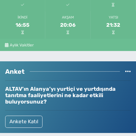
İKINDI
AKŞAM
YATSI
16:55
20:06
21:32
Aylık Vakitler
Anket
ALTAV’ın Alanya’yı yurtiçi ve yurtdışında
tanıtma faaliyetlerini ne kadar etkili
buluyorsunuz?
Ankete Katıl