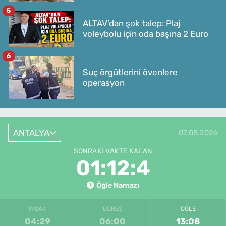
5
ALTAV’dan şok talep: Plaj
voleybolu için oda başına 2 Euro
6
Suç örgütlerini övenlere
operasyon
ANTALYA
07.08.2026
SONRAKI VAKTE KALAN
01:12:4
Öğle Namazı
İMSAK
GÜNEŞ
ÖĞLE
04:29
06:00
13:08