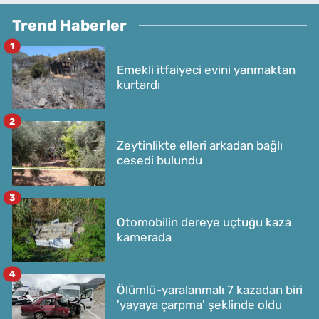
Trend Haberler
1
Emekli itfaiyeci evini yanmaktan
kurtardı
2
Zeytinlikte elleri arkadan bağlı
cesedi bulundu
3
Otomobilin dereye uçtuğu kaza
kamerada
4
Ölümlü-yaralanmalı 7 kazadan biri
'yayaya çarpma' şeklinde oldu