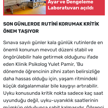
Ayar ve Dengeleme
Laboratuvarı açıldı
SON GÜNLERDE RUTİNİ KORUMAK KRİTİK
ÖNEM TAŞIYOR
Sınava sayılı günler kala günlük rutinlerde en
önemli konunun mevcut düzeni stabil ve
öngörülebilir hale getirmek olduğunu ifade
eden Klinik Psikolog Yulet Pamir, 'Bu
dönemde öğrencinin zihni zaten belirsizliğe
daha hassas olduğu için, yaşam ritmindeki
küçük dalgalanmalar bile kaygıyı artırabilir.
Uyku konusunda kritik nokta sadece kaç saat
uyunduğu değil, uyku-uyanıklık saatlerinin
mümkün olduğunca sabit kalmasıdır. Öğrenci