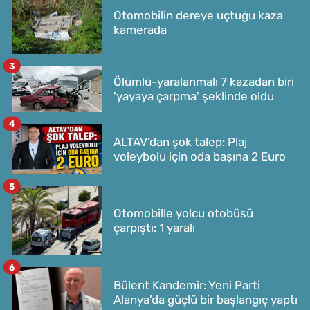
Otomobilin dereye uçtuğu kaza
kamerada
3
Ölümlü-yaralanmalı 7 kazadan biri
'yayaya çarpma' şeklinde oldu
4
ALTAV’dan şok talep: Plaj
voleybolu için oda başına 2 Euro
5
Otomobille yolcu otobüsü
çarpıştı: 1 yaralı
6
Bülent Kandemir: Yeni Parti
Alanya’da güçlü bir başlangıç yaptı