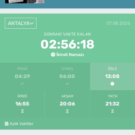
ANTALYA
07.08.2026
SONRAKI VAKTE KALAN
02:56:18
İkindi Namazı
İMSAK
GÜNEŞ
ÖĞLE
04:29
06:00
13:08
İKINDI
AKŞAM
YATSI
16:55
20:06
21:32
Aylık Vakitler