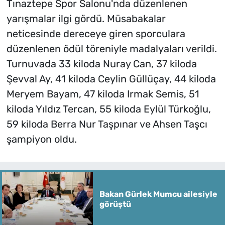
Tınaztepe Spor Salonu'nda düzenlenen
yarışmalar ilgi gördü. Müsabakalar
neticesinde dereceye giren sporculara
düzenlenen ödül töreniyle madalyaları verildi.
Turnuvada 33 kiloda Nuray Can, 37 kiloda
Şevval Ay, 41 kiloda Ceylin Güllüçay, 44 kiloda
Meryem Bayam, 47 kiloda Irmak Semis, 51
kiloda Yıldız Tercan, 55 kiloda Eylül Türkoğlu,
59 kiloda Berra Nur Taşpınar ve Ahsen Taşcı
şampiyon oldu.
Bakan Gürlek Mumcu ailesiyle
görüştü