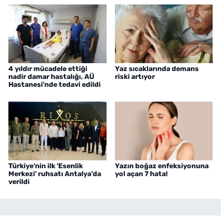
4 yıldır mücadele ettiği
Yaz sıcaklarında demans
nadir damar hastalığı, AÜ
riski artıyor
Hastanesi'nde tedavi edildi
Türkiye'nin ilk 'Esenlik
Yazın boğaz enfeksiyonuna
Merkezi' ruhsatı Antalya'da
yol açan 7 hata!
verildi