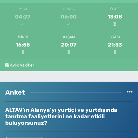
İMSAK
GÜNEŞ
ÖĞLE
04:27
06:00
13:08
İKINDI
AKŞAM
YATSI
16:55
20:07
21:33
Aylık Vakitler
Anket
ALTAV’ın Alanya’yı yurtiçi ve yurtdışında
tanıtma faaliyetlerini ne kadar etkili
buluyorsunuz?