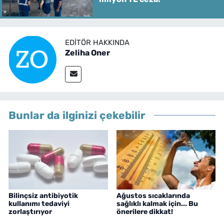
EDITÖR HAKKINDA
Zeliha Oner
Bunlar da ilginizi çekebilir
Bilinçsiz antibiyotik
Ağustos sıcaklarında
kullanımı tedaviyi
sağlıklı kalmak için... Bu
zorlaştırıyor
önerilere dikkat!