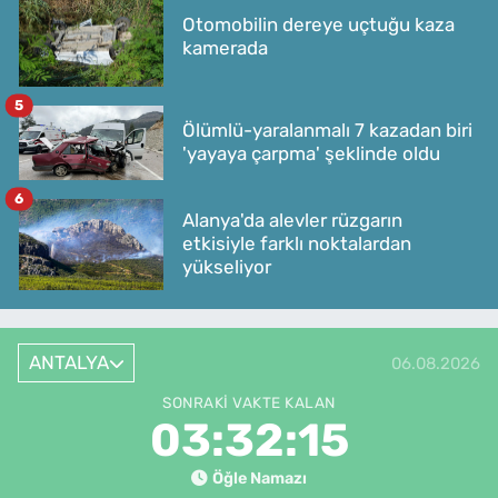
Otomobilin dereye uçtuğu kaza
kamerada
5
Ölümlü-yaralanmalı 7 kazadan biri
'yayaya çarpma' şeklinde oldu
6
Alanya'da alevler rüzgarın
etkisiyle farklı noktalardan
yükseliyor
ANTALYA
06.08.2026
SONRAKI VAKTE KALAN
03:32:15
Öğle Namazı