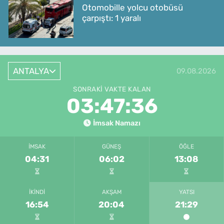
Otomobille yolcu otobüsü
çarpıştı: 1 yaralı
ANTALYA
09.08.2026
SONRAKI VAKTE KALAN
03:47:36
İmsak Namazı
İMSAK
GÜNEŞ
ÖĞLE
04:31
06:02
13:08
İKINDI
AKŞAM
YATSI
16:54
20:04
21:29