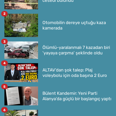
cesedi bulundu
2
Otomobilin dereye uçtuğu kaza
kamerada
3
Ölümlü-yaralanmalı 7 kazadan biri
'yayaya çarpma' şeklinde oldu
4
ALTAV’dan şok talep: Plaj
voleybolu için oda başına 2 Euro
5
Bülent Kandemir: Yeni Parti
Alanya’da güçlü bir başlangıç yaptı
6