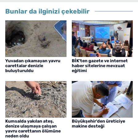
Bunlar da ilginizi çekebilir
Yuvadan çıkamayan yavru
BİK'ten gazete ve internet
carettalar denizle
haber sitelerine mevzuat
buluşturuldu
eğitimi
Kumsalda yakılan ateş,
Büyükşehir'den üreticiye
denize ulaşmaya çalışan
makine desteği
yavru carettanın ölümüne
neden oldu