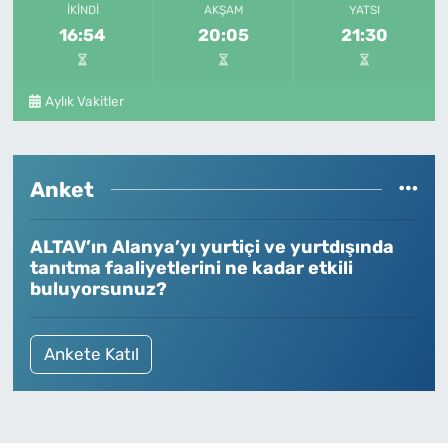
İKINDI
AKŞAM
YATSI
16:54
20:05
21:30
Aylık Vakitler
Anket
ALTAV’ın Alanya’yı yurtiçi ve yurtdışında
tanıtma faaliyetlerini ne kadar etkili
buluyorsunuz?
Ankete Katıl