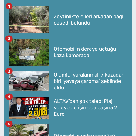
1
Zeytinlikte elleri arkadan bağlı
cesedi bulundu
2
Otomobilin dereye uçtuğu
kaza kamerada
3
Ölümlü-yaralanmalı 7 kazadan
biri 'yayaya çarpma' şeklinde
oldu
4
ALTAV’dan şok talep: Plaj
voleybolu için oda başına 2
Euro
5
Otomobille yolcu otobüsü