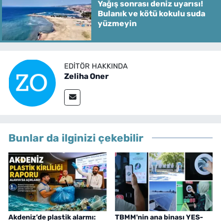
Yağış sonrası deniz uyarısı!
Bulanık ve kötü kokulu suda
yüzmeyin
EDITÖR HAKKINDA
Zeliha Oner
Bunlar da ilginizi çekebilir
Akdeniz’de plastik alarmı:
TBMM'nin ana binası YES-