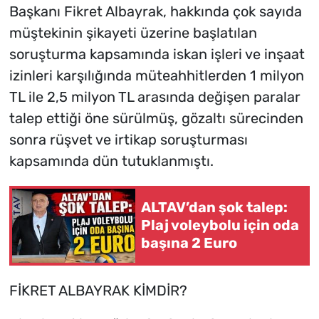
Başkanı Fikret Albayrak, hakkında çok sayıda
müştekinin şikayeti üzerine başlatılan
soruşturma kapsamında iskan işleri ve inşaat
izinleri karşılığında müteahhitlerden 1 milyon
TL ile 2,5 milyon TL arasında değişen paralar
talep ettiği öne sürülmüş, gözaltı sürecinden
sonra rüşvet ve irtikap soruşturması
kapsamında dün tutuklanmıştı.
ALTAV’dan şok talep:
Plaj voleybolu için oda
başına 2 Euro
FİKRET ALBAYRAK KİMDİR?