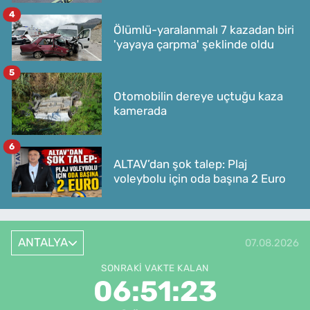
4
Ölümlü-yaralanmalı 7 kazadan biri
'yayaya çarpma' şeklinde oldu
5
Otomobilin dereye uçtuğu kaza
kamerada
6
ALTAV’dan şok talep: Plaj
voleybolu için oda başına 2 Euro
ANTALYA
07.08.2026
SONRAKI VAKTE KALAN
06:51:23