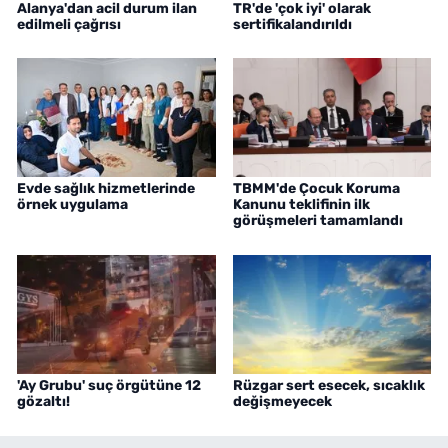
Alanya'dan acil durum ilan
TR'de 'çok iyi' olarak
edilmeli çağrısı
sertifikalandırıldı
Evde sağlık hizmetlerinde
TBMM'de Çocuk Koruma
örnek uygulama
Kanunu teklifinin ilk
görüşmeleri tamamlandı
'Ay Grubu' suç örgütüne 12
Rüzgar sert esecek, sıcaklık
gözaltı!
değişmeyecek