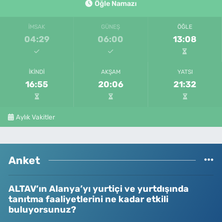
Öğle Namazı
İMSAK
GÜNEŞ
ÖĞLE
04:29
06:00
13:08
İKINDI
AKŞAM
YATSI
16:55
20:06
21:32
Aylık Vakitler
Anket
ALTAV’ın Alanya’yı yurtiçi ve yurtdışında
tanıtma faaliyetlerini ne kadar etkili
buluyorsunuz?