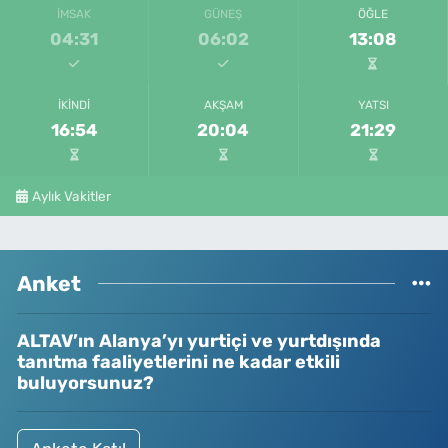
İMSAK
GÜNEŞ
ÖĞLE
04:31
06:02
13:08
İKINDI
AKŞAM
YATSI
16:54
20:04
21:29
Aylık Vakitler
Anket
ALTAV’ın Alanya’yı yurtiçi ve yurtdışında
tanıtma faaliyetlerini ne kadar etkili
buluyorsunuz?