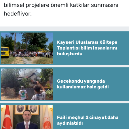
bilimsel projelere önemli katkılar sunmasını
hedefliyor.
Kayseri Uluslarası Kültepe
Toplantısı bilim insanlarını
buluşturdu
Gecekondu yangında
kullanılamaz hale geldi
Faili meçhul 2 cinayet daha
aydınlatıldı