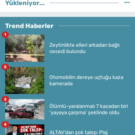
Yükleniyor...
Trend Haberler
1
Zeytinlikte elleri arkadan bağlı
cesedi bulundu
2
Otomobilin dereye uçtuğu kaza
kamerada
3
Ölümlü-yaralanmalı 7 kazadan biri
'yayaya çarpma' şeklinde oldu
4
ALTAV’dan şok talep: Plaj