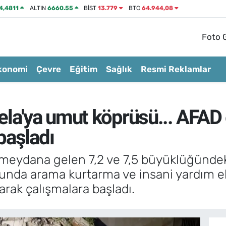
4,4811
ALTIN
6660.55
BİST
13.779
BTC
64.944,08
Foto G
konomi
Çevre
Eğitim
Sağlık
Resmi Reklamlar
ela'ya umut köprüsü... AFAD
başladı
 meydana gelen 7,2 ve 7,5 büyüklüğündek
nda arama kurtarma ve insani yardım eki
şarak çalışmalara başladı.