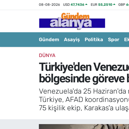
08-08-2026
USD
47,7436
EUR
55,2510
GBP
6
Gündem
Asayiş
Politika
Spor
E
DÜNYA
Türkiye'den Venezu
bölgesinde göreve 
Venezuela'da 25 Haziran'da
Türkiye, AFAD koordinasyonu
75 kişilik ekip, Karakas'a ula