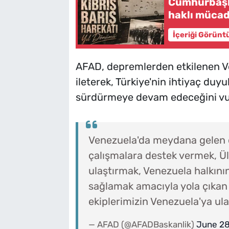
Cumhurbaşka
haklı mücad
İçeriği Görünt
AFAD, depremlerden etkilenen Ve
ileterek, Türkiye'nin ihtiyaç duy
sürdürmeye devam edeceğini vu
Venezuela'da meydana gelen 
çalışmalara destek vermek, Ül
ulaştırmak, Venezuela halkının
sağlamak amacıyla yola çıkan
ekiplerimizin Venezuela'ya ula
— AFAD (@AFADBaskanlik)
June 28