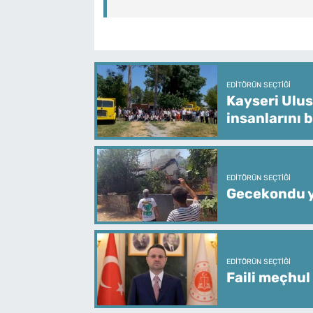
EDITÖRÜN SEÇTIĞI
Kayseri Ulus
insanlarını 
EDITÖRÜN SEÇTIĞI
Gecekondu y
EDITÖRÜN SEÇTIĞI
Faili meçhul