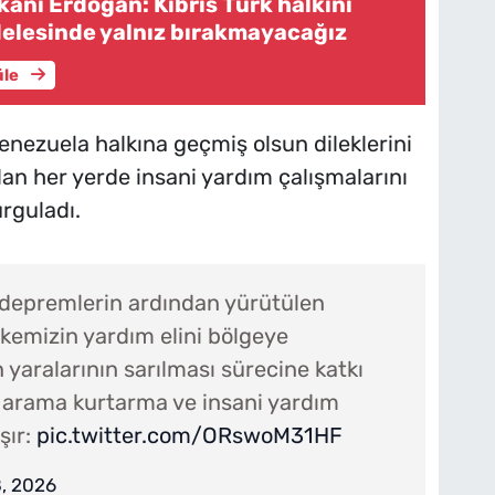
nı Erdoğan: Kıbrıs Türk halkını
elesinde yalnız bırakmayacağız
üle
nezuela halkına geçmiş olsun dileklerini
ulan her yerde insani yardım çalışmalarını
rguladı.
depremlerin ardından yürütülen
kemizin yardım elini bölgeye
 yaralarının sarılması sürecine katkı
 arama kurtarma ve insani yardım
şır:
pic.twitter.com/ORswoM31HF
, 2026