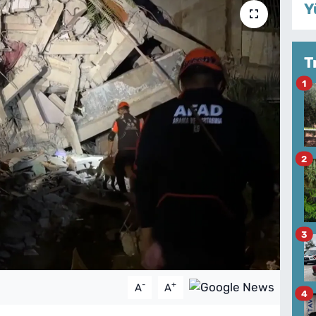
Y
T
1
2
3
-
+
A
A
4