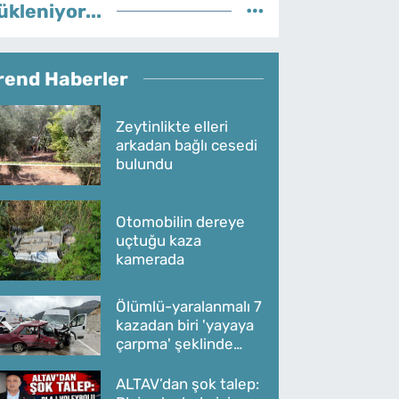
ükleniyor...
rend Haberler
Zeytinlikte elleri
arkadan bağlı cesedi
bulundu
Otomobilin dereye
uçtuğu kaza
kamerada
Ölümlü-yaralanmalı 7
kazadan biri 'yayaya
çarpma' şeklinde
oldu
ALTAV’dan şok talep: