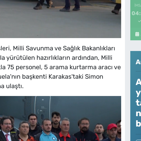
İMS
04
eri, Milli Savunma ve Sağlık Bakanlıkları
a yürütülen hazırlıkların ardından, Milli
A
la 75 personel, 5 arama kurtarma aracı ve
la'nın başkenti Karakas'taki Simon
A
a ulaştı.
y
t
n
b