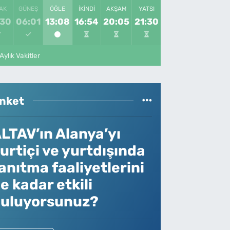
AK
GÜNEŞ
ÖĞLE
İKINDI
AKŞAM
YATSI
:30
06:01
13:08
16:54
20:05
21:30
Aylık Vakitler
nket
LTAV’ın Alanya’yı
urtiçi ve yurtdışında
anıtma faaliyetlerini
e kadar etkili
uluyorsunuz?