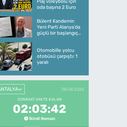
Plaj voleybolu için
oda başına 2 Euro
Bülent Kandemir:
Yeni Parti Alanya’da
güçlü bir başlangıç
yaptı
Otomobille yolcu
otobüsü çarpıştı: 1
yaralı
ANTALYA
08.08.2026
SONRAKI VAKTE KALAN
02:03:42
İkindi Namazı