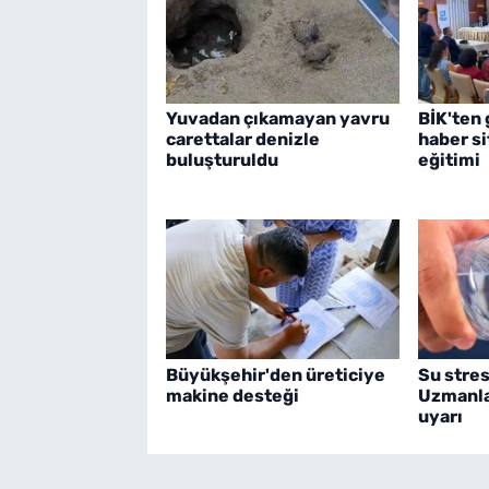
Yuvadan çıkamayan yavru
BİK'ten 
carettalar denizle
haber s
buluşturuldu
eğitimi
Büyükşehir'den üreticiye
Su stres
makine desteği
Uzmanla
uyarı