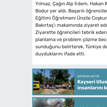
Yılmaz, Çağın Alp İrdem, Hakan K
Bodur yer aldı. Başarılı öğrencil
Eğitimi Öğretmeni Ünzile Coşkun i
Bakırtaş'ı makamında ziyaret eder
Ziyarette öğrencileri tebrik ede
planlama ve problem çözme beceri
sunduğunu belirterek, Türkiye de
duyduklarını ifade etti.
EDITÖRÜN SEÇTIĞI
Kayseri Ulus
insanlarını 