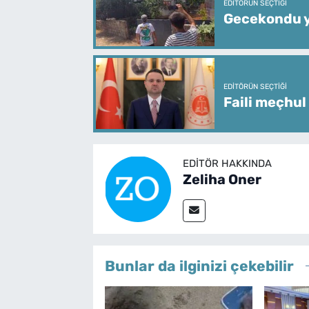
EDITÖRÜN SEÇTIĞI
Gecekondu y
EDITÖRÜN SEÇTIĞI
Faili meçhul
EDITÖR HAKKINDA
Zeliha Oner
Bunlar da ilginizi çekebilir