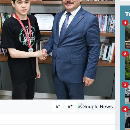
T
1
2
3
-
+
A
A
4