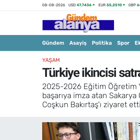
08-08-2026
USD
47,7436
EUR
55,2510
GBP
6
Gündem
Asayiş
Politika
Spor
E
YAŞAM
Türkiye ikincisi satr
2025-2026 Eğitim Öğretim Yıl
başarıya imza atan Sakarya Ö
Coşkun Bakırtaş'ı ziyaret etti