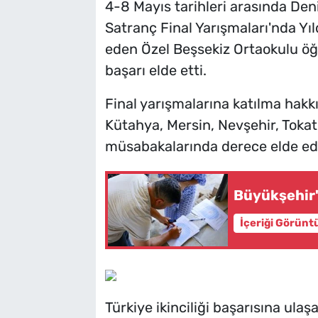
4-8 Mayıs tarihleri arasında Den
Satranç Final Yarışmaları'nda Yı
eden Özel Beşsekiz Ortaokulu öğre
başarı elde etti.
Final yarışmalarına katılma hakk
Kütahya, Mersin, Nevşehir, Tokat
müsabakalarında derece elde ede
Büyükşehir'
İçeriği Görünt
Türkiye ikinciliği başarısına ul