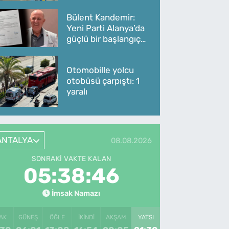
Bülent Kandemir:
Yeni Parti Alanya’da
güçlü bir başlangıç
yaptı
Otomobille yolcu
otobüsü çarpıştı: 1
yaralı
ANTALYA
08.08.2026
SONRAKI VAKTE KALAN
05:38:46
İmsak Namazı
AK
GÜNEŞ
ÖĞLE
İKINDI
AKŞAM
YATSI