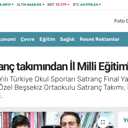
4,4811
ALTIN
6660.55
BİST
13.779
BTC
64.998,24
Foto G
konomi
Çevre
Eğitim
Sağlık
Resmi Reklamlar
anç takımından İl Milli Eğitim
ı Türkiye Okul Sporları Satranç Final Ya
zel Beşsekiz Ortaokulu Satranç Takımı, İ
.
Y