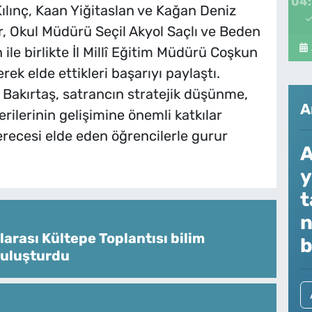
04
ılınç, Kaan Yiğitaslan ve Kağan Deniz
er, Okul Müdürü Seçil Akyol Saçlı ve Beden
le birlikte İl Millî Eğitim Müdürü Coşkun
ek elde ettikleri başarıyı paylaştı.
n Bakırtaş, satrancın stratejik düşünme,
A
lerinin gelişimine önemli katkılar
recesi elde eden öğrencilerle gurur
A
y
t
n
larası Kültepe Toplantısı bilim
b
buluşturdu