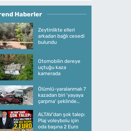
rend Haberler
Zeytinlikte elleri
arkadan bağlı cesedi
bulundu
Otomobilin dereye
uçtuğu kaza
kamerada
Ölümlü-yaralanmalı 7
kazadan biri 'yayaya
çarpma' şeklinde
oldu
ALTAV’dan şok talep:
Plaj voleybolu için
oda başına 2 Euro