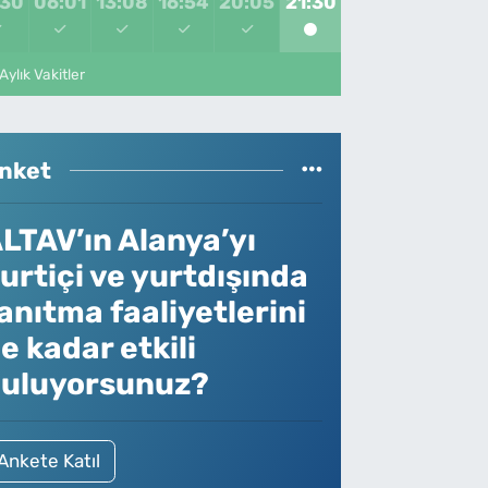
:30
06:01
13:08
16:54
20:05
21:30
Aylık Vakitler
nket
LTAV’ın Alanya’yı
urtiçi ve yurtdışında
anıtma faaliyetlerini
e kadar etkili
uluyorsunuz?
Ankete Katıl