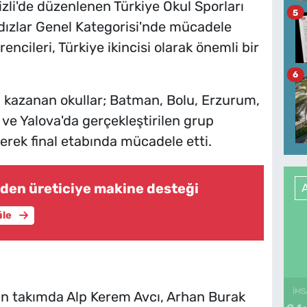
izli'de düzenlenen Türkiye Okul Sporları
5
ldızlar Genel Kategorisi'nde mücadele
ncileri, Türkiye ikincisi olarak önemli bir
6
ı kazanan okullar; Batman, Bolu, Erzurum,
 ve Yalova'da gerçekleştirilen grup
rek final etabında mücadele etti.
den üreticiye makine desteği
üle
İMS
aşan takımda Alp Kerem Avcı, Arhan Burak