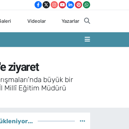
aleri
Videolar
Yazarlar
'e ziyaret
rışmaları'nda büyük bir
l Millî Eğitim Müdürü
ükleniyor...