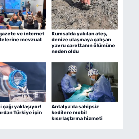
gazete ve internet
Kumsalda yakılan ateş,
itelerine mevzuat
denize ulaşmaya çalışan
yavru carettanın ölümüne
neden oldu
i çağı yaklaşıyor!
Antalya'da sahipsiz
rdan Türkiye için
kedilere mobil
kısırlaştırma hizmeti