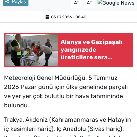
Paylaş
-
+
A
A
05.07.2026 - 08:40
Alanya ve Gazipaşalı
yangınzede
üreticilere sera
naylonu desteği
Meteoroloji Genel Müdürlüğü, 5 Temmuz
2026 Pazar günü için ülke genelinde parçalı
ve yer yer çok bulutlu bir hava tahmininde
bulundu.
Trakya, Akdeniz (Kahramanmaraş ve Hatay'ın
iç kesimleri hariç), İç Anadolu (Sivas hariç),