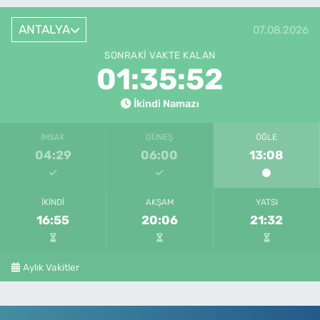
ANTALYA
07.08.2026
SONRAKI VAKTE KALAN
01:35:52
İkindi Namazı
İMSAK
GÜNEŞ
ÖĞLE
04:29
06:00
13:08
İKINDI
AKŞAM
YATSI
16:55
20:06
21:32
Aylık Vakitler