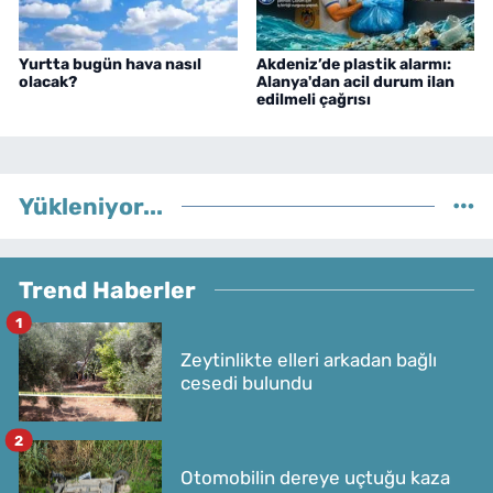
Yurtta bugün hava nasıl
Akdeniz’de plastik alarmı:
olacak?
Alanya'dan acil durum ilan
edilmeli çağrısı
Yükleniyor...
Trend Haberler
1
Zeytinlikte elleri arkadan bağlı
cesedi bulundu
2
Otomobilin dereye uçtuğu kaza