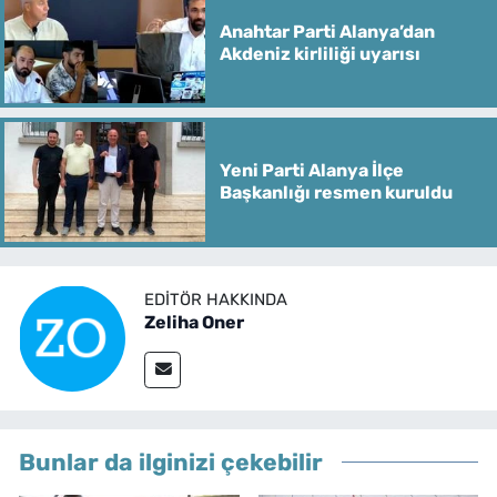
Anahtar Parti Alanya’dan
Akdeniz kirliliği uyarısı
Yeni Parti Alanya İlçe
Başkanlığı resmen kuruldu
EDITÖR HAKKINDA
Zeliha Oner
Bunlar da ilginizi çekebilir