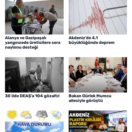
Alanya ve Gazipaşalı
Akdeniz'de 4,1
yangınzede üreticilere sera
büyüklüğünde deprem
naylonu desteği
30 ilde DEAŞ'a 104 gözaltı!
Bakan Gürlek Mumcu
ailesiyle görüştü