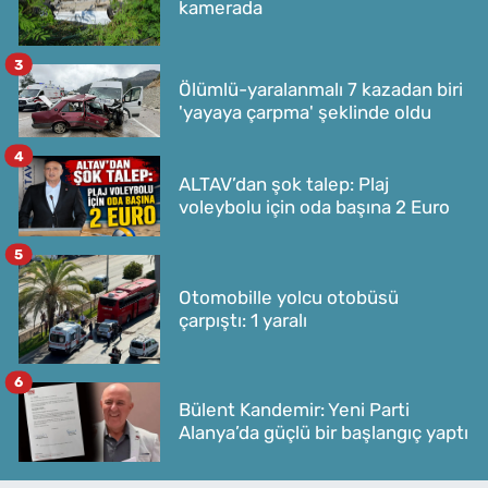
kamerada
3
Ölümlü-yaralanmalı 7 kazadan biri
'yayaya çarpma' şeklinde oldu
4
ALTAV’dan şok talep: Plaj
voleybolu için oda başına 2 Euro
5
Otomobille yolcu otobüsü
çarpıştı: 1 yaralı
6
Bülent Kandemir: Yeni Parti
Alanya’da güçlü bir başlangıç yaptı