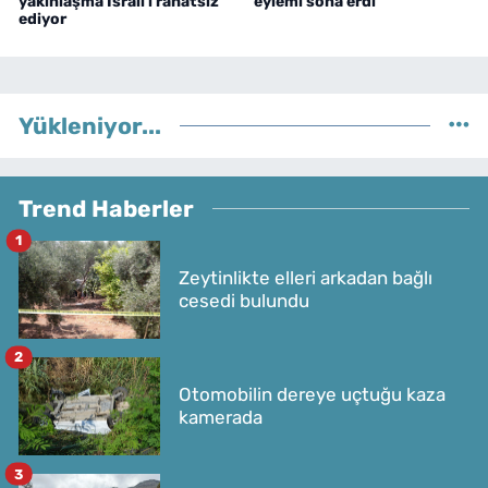
yakınlaşma İsrail'i rahatsız
eylemi sona erdi
ediyor
Yükleniyor...
Trend Haberler
1
Zeytinlikte elleri arkadan bağlı
cesedi bulundu
2
Otomobilin dereye uçtuğu kaza
kamerada
3