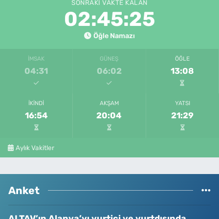
SONRAKI VAKTE KALAN
02:45:25
Öğle Namazı
İMSAK
GÜNEŞ
ÖĞLE
04:31
06:02
13:08
İKINDI
AKŞAM
YATSI
16:54
20:04
21:29
Aylık Vakitler
Anket
ALTAV’ın Alanya’yı yurtiçi ve yurtdışında