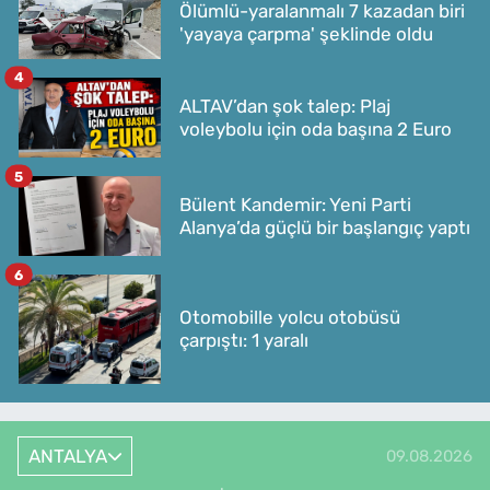
Ölümlü-yaralanmalı 7 kazadan biri
'yayaya çarpma' şeklinde oldu
4
ALTAV’dan şok talep: Plaj
voleybolu için oda başına 2 Euro
5
Bülent Kandemir: Yeni Parti
Alanya’da güçlü bir başlangıç yaptı
6
Otomobille yolcu otobüsü
çarpıştı: 1 yaralı
ANTALYA
09.08.2026