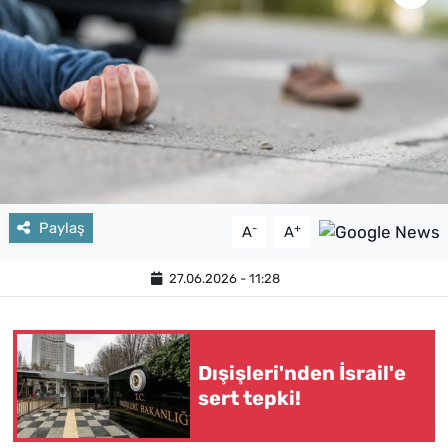
Paylaş
-
+
A
A
27.06.2026 - 11:28
Dışişleri'nden İsrail'e
sert tepki!