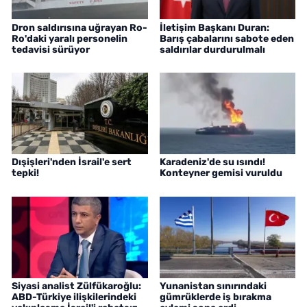
Dron saldırısına uğrayan Ro-
İletişim Başkanı Duran:
Ro'daki yaralı personelin
Barış çabalarını sabote eden
tedavisi sürüyor
saldırılar durdurulmalı
Dışişleri'nden İsrail'e sert
Karadeniz'de su ısındı!
tepki!
Konteyner gemisi vuruldu
Siyasi analist Zülfükaroğlu:
Yunanistan sınırındaki
ABD-Türkiye ilişkilerindeki
gümrüklerde iş bırakma