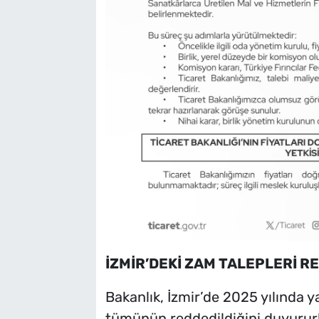
İZMİR’DEKİ ZAM TALEPLERİ R
Bakanlık, İzmir’de 2025 yılında ya
tümünün reddedildiğini duyururk