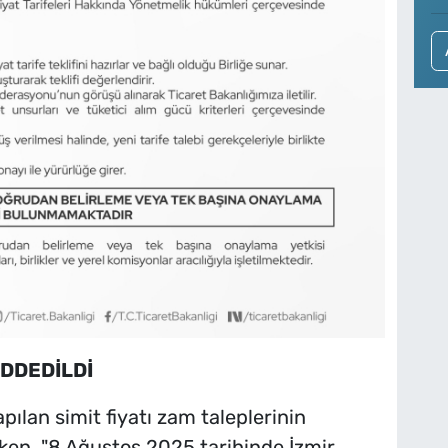
EDDEDİLDİ
pılan simit fiyatı zam taleplerinin
en, "8 Ağustos 2025 tarihinde İzmir