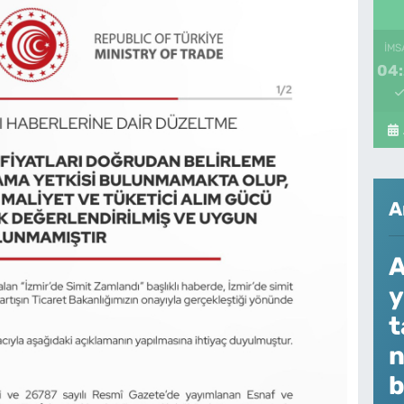
İMS
04
A
A
y
t
n
b