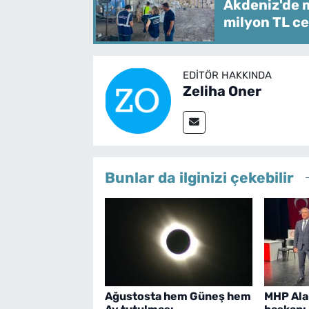
Akdeniz'de m
milyon TL ce
EDITÖR HAKKINDA
Zeliha Oner
Bunlar da ilginizi çekebilir
Ağustosta hem Güneş hem
MHP Ala