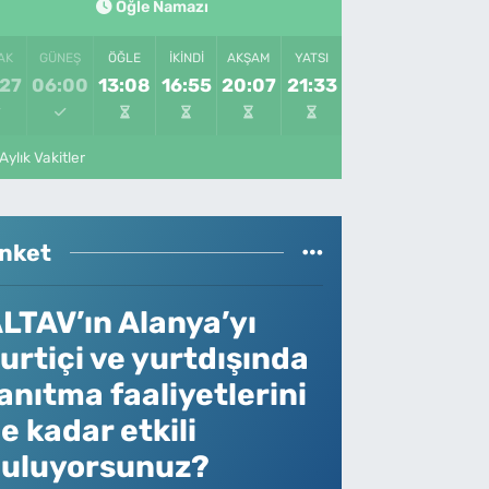
Öğle Namazı
AK
GÜNEŞ
ÖĞLE
İKINDI
AKŞAM
YATSI
:27
06:00
13:08
16:55
20:07
21:33
Aylık Vakitler
nket
LTAV’ın Alanya’yı
urtiçi ve yurtdışında
anıtma faaliyetlerini
e kadar etkili
uluyorsunuz?