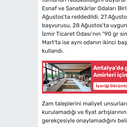
Esnaf ve Sanatkârlar Odaları Birli
Ağustos’ta reddedildi. 27 Ağustos
başvurusu, 28 Ağustos’ta uygun
İzmir Ticaret Odası’nın “90 gr sim
Mart'ta ise aynı odanın ikinci baş
kullandı.
Antalya’da 
Amirleri iç
İçeriği Görünt
Zam taleplerini maliyet unsurları
kurulamadığı ve fiyat artışlarını
gerekçesiyle onaylamadığını belir