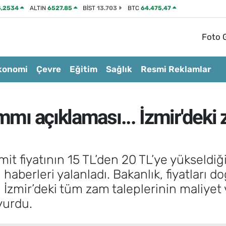
4,2534
ALTIN
6527.85
BİST
13.703
BTC
64.475,47
Foto G
konomi
Çevre
Eğitim
Sağlık
Resmi Reklamlar
mmı açıklaması... İzmir'deki 
imit fiyatının 15 TL’den 20 TL’ye yükseld
 haberleri yalanladı. Bakanlık, fiyatları 
 İzmir’deki tüm zam taleplerinin maliyet 
yurdu.