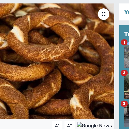
Y
T
1
2
3
-
+
A
A