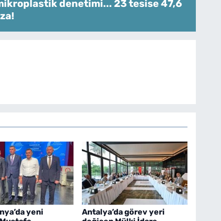
ikroplastik denetimi... 23 tesise 47,6
za!
nya’da yeni
Antalya’da görev yeri