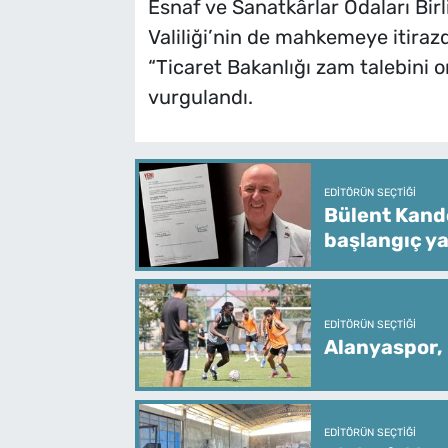
Esnaf ve Sanatkârlar Odaları Birli
Valiliği’nin de mahkemeye itira
“Ticaret Bakanlığı zam talebini o
vurgulandı.
EDITÖRÜN SEÇTIĞI
Bülent Kande
başlangıç ya
EDITÖRÜN SEÇTIĞI
Alanyaspor,
EDITÖRÜN SEÇTIĞI