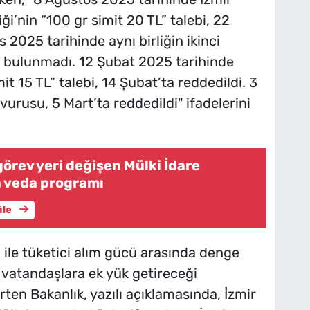
ği’nin “100 gr simit 20 TL” talebi, 22
 2025 tarihinde aynı birliğin ikinci
 bulunmadı. 12 Şubat 2025 tarihinde
it 15 TL” talebi, 14 Şubat’ta reddedildi. 3
vurusu, 5 Mart’ta reddedildi" ifadelerini
görev yeri değişen Mülki İdare
in veda programı
üle
 ile tüketici alım gücü arasında denge
n vatandaşlara ek yük getireceği
ten Bakanlık, yazılı açıklamasında, İzmir