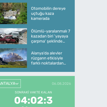
Otomobilin dereye
uçtuğu kaza
kamerada
Ölümlü-yaralanmalı 7
kazadan biri 'yayaya
çarpma' şeklinde
oldu
Alanya'da alevler
rüzgarın etkisiyle
farklı noktalardan
yükseliyor
ANTALYA
06.08.2026
SONRAKI VAKTE KALAN
04:02:3