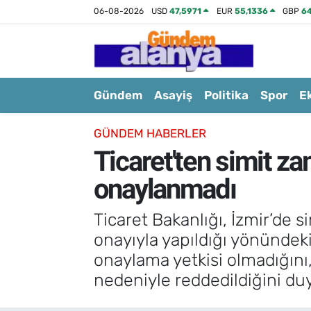
06-08-2026
USD
47,5971
EUR
55,1336
GBP
6
Gündem
Asayiş
Politika
Spor
E
GÜNDEM HABERLER
Ticaret'ten simit za
onaylanmadı
Ticaret Bakanlığı, İzmir’de s
onayıyla yapıldığı yönündeki
onaylama yetkisi olmadığını,
nedeniyle reddedildiğini du