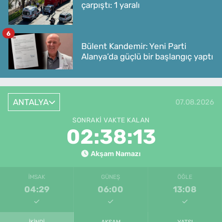
çarpıştı: 1 yaralı
6
Bülent Kandemir: Yeni Parti
Alanya’da güçlü bir başlangıç yaptı
ANTALYA
07.08.2026
SONRAKI VAKTE KALAN
02:38:13
Akşam Namazı
İMSAK
GÜNEŞ
ÖĞLE
04:29
06:00
13:08
İKINDI
AKŞAM
YATSI