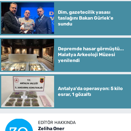
Dim, gazetecilik yasası
taslağını Bakan Gürlek'e
sundu
Depremde hasar görmüştü...
Malatya Arkeoloji Müzesi
yenilendi
Antalya'da operasyon: 5 kilo
esrar, 1 gözaltı
EDITÖR HAKKINDA
Zeliha Oner