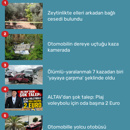
1
Zeytinlikte elleri arkadan bağlı
cesedi bulundu
2
Otomobilin dereye uçtuğu kaza
kamerada
3
Ölümlü-yaralanmalı 7 kazadan biri
'yayaya çarpma' şeklinde oldu
4
ALTAV’dan şok talep: Plaj
voleybolu için oda başına 2 Euro
5
Otomobille yolcu otobüsü