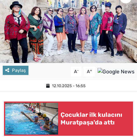
Paylaş
-
+
A
A
12.10.2025 - 16:55
Çocuklar ilk kulacını
Muratpaşa'da attı