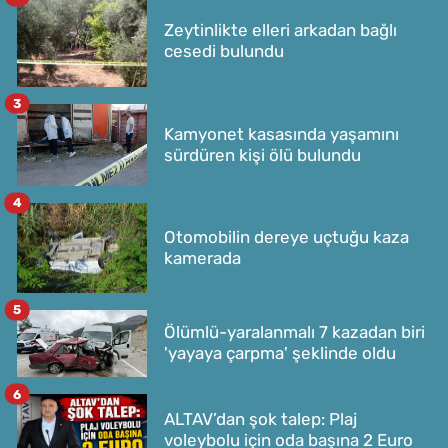
Zeytinlikte elleri arkadan bağlı
cesedi bulundu
3
Kamyonet kasasında yaşamını
sürdüren kişi ölü bulundu
4
Otomobilin dereye uçtuğu kaza
kamerada
5
Ölümlü-yaralanmalı 7 kazadan biri
'yayaya çarpma' şeklinde oldu
6
ALTAV’dan şok talep: Plaj
voleybolu için oda başına 2 Euro