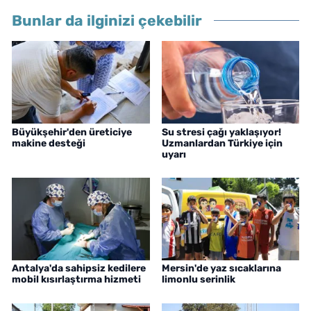
Bunlar da ilginizi çekebilir
Büyükşehir'den üreticiye
Su stresi çağı yaklaşıyor!
makine desteği
Uzmanlardan Türkiye için
uyarı
Antalya'da sahipsiz kedilere
Mersin'de yaz sıcaklarına
mobil kısırlaştırma hizmeti
limonlu serinlik