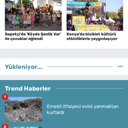
Sepetçi'de 'Köyde Şenlik Var'
Konya'da bisiklet kültürü
ile çocuklar eğlendi
etkinliklerle yaygınlaşıyor
Yükleniyor...
Trend Haberler
1
Emekli itfaiyeci evini yanmaktan
kurtardı
2