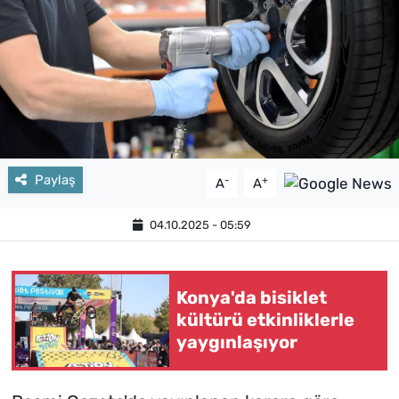
Paylaş
-
+
A
A
04.10.2025 - 05:59
Konya'da bisiklet
kültürü etkinliklerle
yaygınlaşıyor