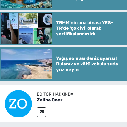
TBMM'nin ana binası YES-
TR'de 'çok iyi' olarak
sertifikalandırıldı
Yağış sonrası deniz uyarısı!
Bulanık ve kötü kokulu suda
yüzmeyin
EDITÖR HAKKINDA
Zeliha Oner