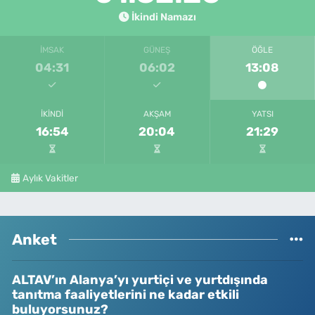
İkindi Namazı
İMSAK
GÜNEŞ
ÖĞLE
04:31
06:02
13:08
İKINDI
AKŞAM
YATSI
16:54
20:04
21:29
Aylık Vakitler
Anket
ALTAV’ın Alanya’yı yurtiçi ve yurtdışında
tanıtma faaliyetlerini ne kadar etkili
buluyorsunuz?