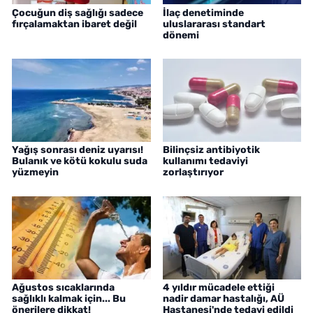
Çocuğun diş sağlığı sadece
İlaç denetiminde
fırçalamaktan ibaret değil
uluslararası standart
dönemi
Yağış sonrası deniz uyarısı!
Bilinçsiz antibiyotik
Bulanık ve kötü kokulu suda
kullanımı tedaviyi
yüzmeyin
zorlaştırıyor
Ağustos sıcaklarında
4 yıldır mücadele ettiği
sağlıklı kalmak için... Bu
nadir damar hastalığı, AÜ
önerilere dikkat!
Hastanesi'nde tedavi edildi