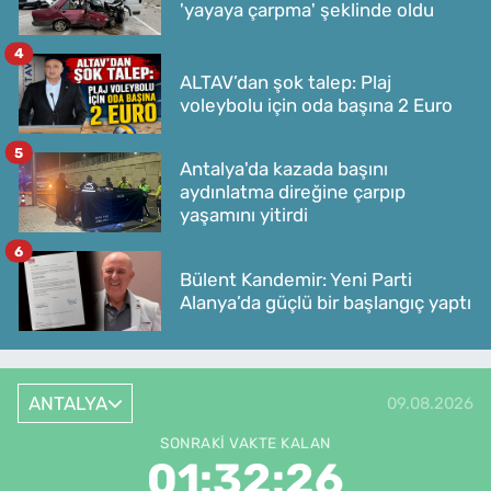
'yayaya çarpma' şeklinde oldu
4
ALTAV’dan şok talep: Plaj
voleybolu için oda başına 2 Euro
5
Antalya'da kazada başını
aydınlatma direğine çarpıp
yaşamını yitirdi
6
Bülent Kandemir: Yeni Parti
Alanya’da güçlü bir başlangıç yaptı
ANTALYA
09.08.2026
SONRAKI VAKTE KALAN
01:32:26