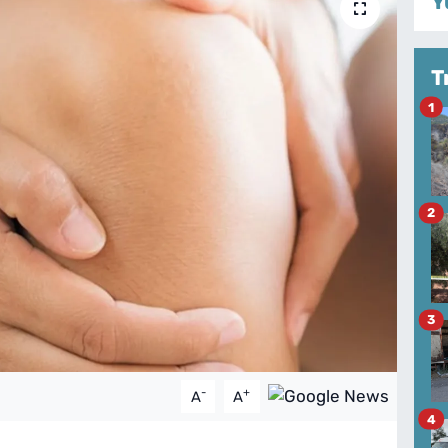
Y
T
1
2
3
-
+
A
A
4