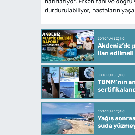
hatırlatıyor. Erken tanı ve doğru
durdurulabiliyor, hastaların yaşa
EDITÖRÜN SEÇTIĞI
Akdeniz’de p
ilan edilmeli
EDITÖRÜN SEÇTIĞI
TBMM'nin ana
sertifikaland
EDITÖRÜN SEÇTIĞI
Yağış sonras
suda yüzme