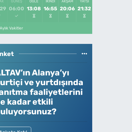
AK
GÜNEŞ
ÖĞLE
İKINDI
AKŞAM
YATSI
:29
06:00
13:08
16:55
20:06
21:32
Aylık Vakitler
nket
LTAV’ın Alanya’yı
urtiçi ve yurtdışında
anıtma faaliyetlerini
e kadar etkili
uluyorsunuz?