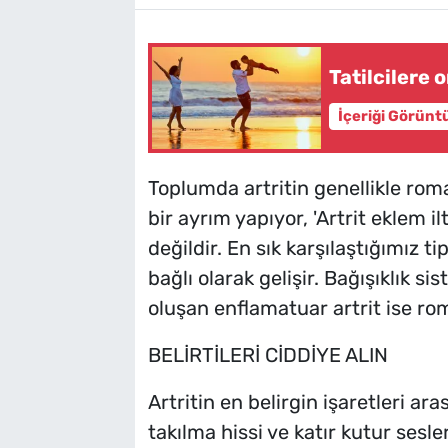
Tatilcilere
İçeriği Görünt
Toplumda artritin genellikle romat
bir ayrım yapıyor, 'Artrit eklem i
değildir. En sık karşılaştığımız t
bağlı olarak gelişir. Bağışıklık s
oluşan enflamatuar artrit ise rom
BELİRTİLERİ CİDDİYE ALIN
Artritin en belirgin işaretleri ara
takılma hissi ve katır kutur sesler