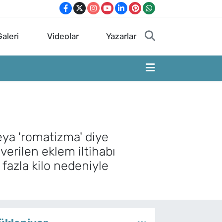
aleri
Videolar
Yazarlar
 veya 'romatizma' diye
verilen eklem iltihabı
 fazla kilo nedeniyle