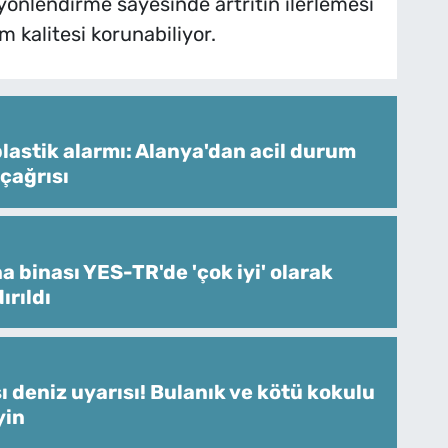
 yönlendirme sayesinde artritin ilerlemesi
m kalitesi korunabiliyor.
lastik alarmı: Alanya'dan acil durum
 çağrısı
 binası YES-TR'de 'çok iyi' olarak
ırıldı
ı deniz uyarısı! Bulanık ve kötü kokulu
yin