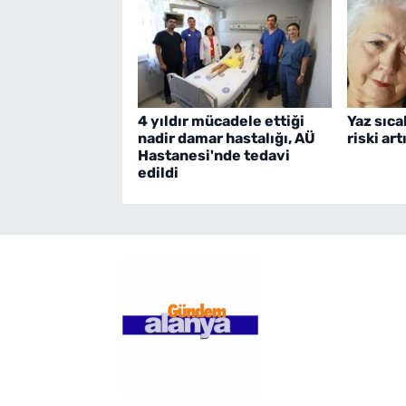
4 yıldır mücadele ettiği
Yaz sıc
nadir damar hastalığı, AÜ
riski art
Hastanesi'nde tedavi
edildi