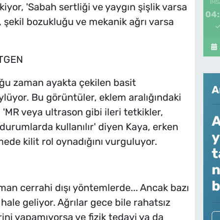
İMS
yor, 'Sabah sertliği ve yaygın şişlik varsa
04
, şekil bozukluğu ve mekanik ağrı varsa
NTGEN
oğu zaman ayakta çekilen basit
A
ylüyor. Bu görüntüler, eklem aralığındaki
'MR veya ultrason gibi ileri tetkikler,
A
durumlarda kullanılır' diyen Kaya, erken
y
mede kilit rol oynadığını vurguluyor.
t
n
b
aman cerrahi dışı yöntemlerde... Ancak bazı
ale geliyor. Ağrılar gece bile rahatsız
rini yapamıyorsa ve fizik tedavi ya da