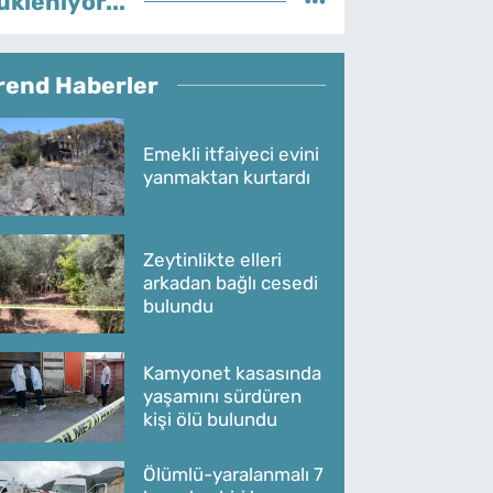
ükleniyor...
rend Haberler
Emekli itfaiyeci evini
yanmaktan kurtardı
Zeytinlikte elleri
arkadan bağlı cesedi
bulundu
Kamyonet kasasında
yaşamını sürdüren
kişi ölü bulundu
Ölümlü-yaralanmalı 7