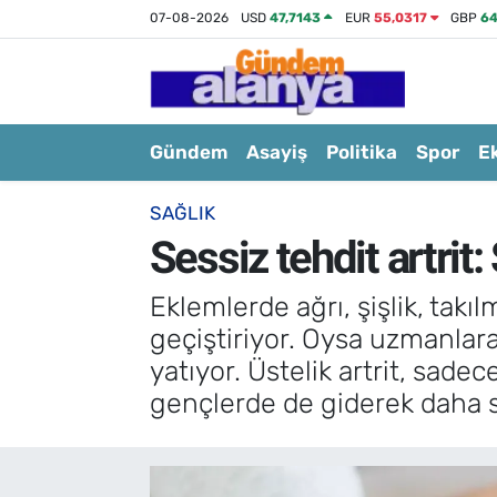
07-08-2026
USD
47,7143
EUR
55,0317
GBP
64
Gündem
Asayiş
Politika
Spor
E
SAĞLIK
Sessiz tehdit artrit
Eklemlerde ağrı, şişlik, takılm
geçiştiriyor. Oysa uzmanlara 
yatıyor. Üstelik artrit, sadec
gençlerde de giderek daha s