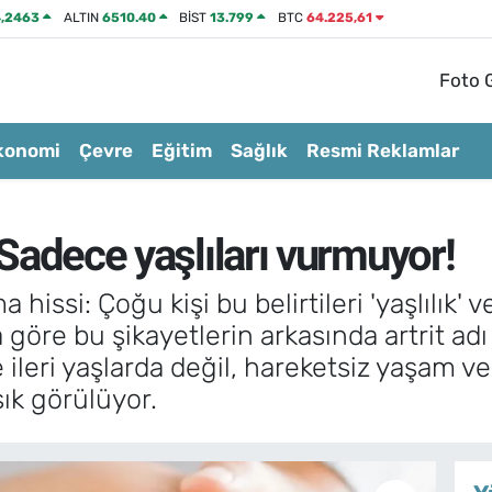
,2463
ALTIN
6510.40
BİST
13.799
BTC
64.225,61
Foto G
konomi
Çevre
Eğitim
Sağlık
Resmi Reklamlar
: Sadece yaşlıları vurmuyor!
a hissi: Çoğu kişi bu belirtileri 'yaşlılık'
göre bu şikayetlerin arkasında artrit adı 
e ileri yaşlarda değil, hareketsiz yaşam ve
ık görülüyor.