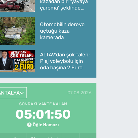
kazadan biri 'yayaya
çarpma' şeklinde
oldu
Otomobilin dereye
uçtuğu kaza
kamerada
ALTAV’dan şok talep:
Plaj voleybolu için
oda başına 2 Euro
ANTALYA
07.08.2026
SONRAKI VAKTE KALAN
05:01:50
Öğle Namazı