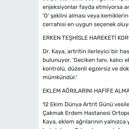
enjeksiyonlar fayda etmiyorsa am
'O' şeklini alması veya kemikler
cerrahisi en uygun seçenek oluy
ERKEN TEŞHİSLE HAREKETİ K
Dr. Kaya, artritin ilerleyici bir 
bulunuyor, 'Geciken tanı, kalıcı e
kontrolü, düzenli egzersiz ve dokt
mümkündür.'
EKLEM AĞRILARINI HAFİFE ALM
12 Ekim Dünya Artrit Günü vesile
Çakmak Erdem Hastanesi Ortoped
Kaya, eklem ağrılarının yalnızca