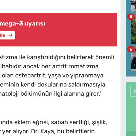
5
 omega-3 uyarısı
üle
6
izma ile karıştırıldığını belirterek önemli
ltihabıdır ancak her artrit romatizma
ip olan osteoartrit, yaşa ve yıpranmaya
isteminin kendi dokularına saldırmasıyla
atoloji bölümünün ilgi alanına girer.'
sında eklem ağrısı, sabah sertliği, şişlik,
 yer alıyor. Dr. Kaya, bu belirtilerin