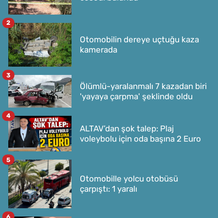
2
Otomobilin dereye uçtuğu kaza
kamerada
3
Ölümlü-yaralanmalı 7 kazadan biri
'yayaya çarpma' şeklinde oldu
4
ALTAV’dan şok talep: Plaj
voleybolu için oda başına 2 Euro
5
Otomobille yolcu otobüsü
çarpıştı: 1 yaralı
6