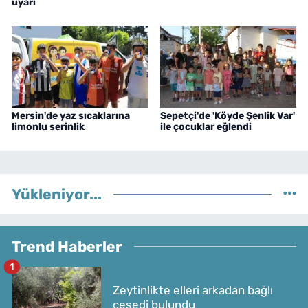
uyarı
Mersin'de yaz sıcaklarına
Sepetçi'de 'Köyde Şenlik Var'
limonlu serinlik
ile çocuklar eğlendi
Yükleniyor...
Trend Haberler
1
Zeytinlikte elleri arkadan bağlı
cesedi bulundu