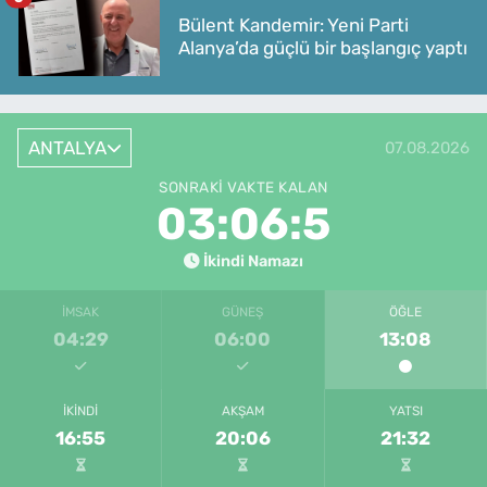
Bülent Kandemir: Yeni Parti
Alanya’da güçlü bir başlangıç yaptı
ANTALYA
07.08.2026
SONRAKI VAKTE KALAN
03:06:5
İkindi Namazı
İMSAK
GÜNEŞ
ÖĞLE
04:29
06:00
13:08
İKINDI
AKŞAM
YATSI
16:55
20:06
21:32