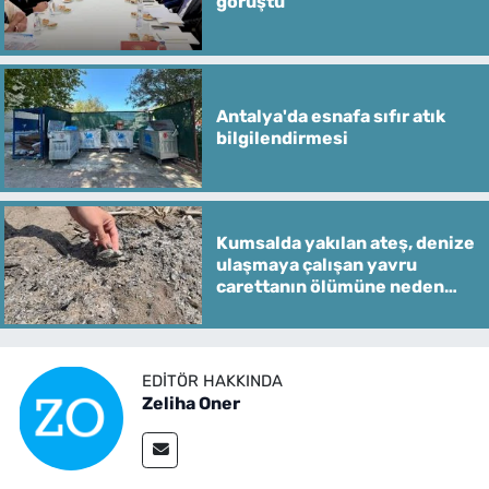
görüştü
Antalya'da esnafa sıfır atık
bilgilendirmesi
Kumsalda yakılan ateş, denize
ulaşmaya çalışan yavru
carettanın ölümüne neden
oldu
EDITÖR HAKKINDA
Zeliha Oner