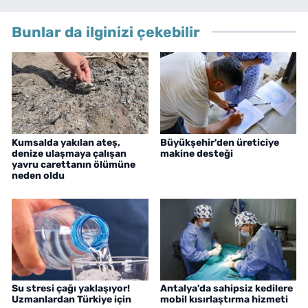
Bunlar da ilginizi çekebilir
Kumsalda yakılan ateş,
Büyükşehir'den üreticiye
denize ulaşmaya çalışan
makine desteği
yavru carettanın ölümüne
neden oldu
Su stresi çağı yaklaşıyor!
Antalya'da sahipsiz kedilere
Uzmanlardan Türkiye için
mobil kısırlaştırma hizmeti