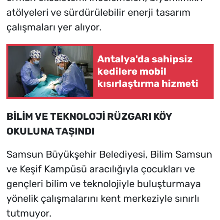
atölyeleri ve sürdürülebilir enerji tasarım
çalışmaları yer alıyor.
Antalya'da sahipsiz
kedilere mobil
kısırlaştırma hizmeti
BİLİM VE TEKNOLOJİ RÜZGARI KÖY
OKULUNA TAŞINDI
Samsun Büyükşehir Belediyesi, Bilim Samsun
ve Keşif Kampüsü aracılığıyla çocukları ve
gençleri bilim ve teknolojiyle buluşturmaya
yönelik çalışmalarını kent merkeziyle sınırlı
tutmuyor.