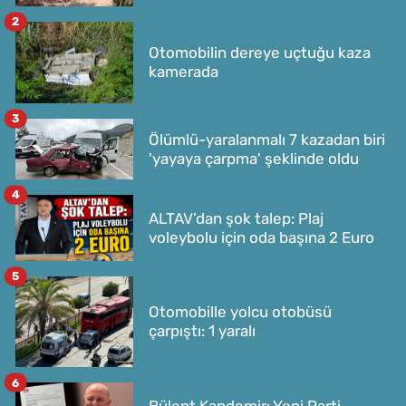
2
Otomobilin dereye uçtuğu kaza
kamerada
3
Ölümlü-yaralanmalı 7 kazadan biri
'yayaya çarpma' şeklinde oldu
4
ALTAV’dan şok talep: Plaj
voleybolu için oda başına 2 Euro
5
Otomobille yolcu otobüsü
çarpıştı: 1 yaralı
6
Bülent Kandemir: Yeni Parti