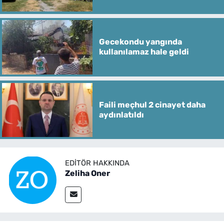
Gecekondu yangında
kullanılamaz hale geldi
Faili meçhul 2 cinayet daha
aydınlatıldı
EDITÖR HAKKINDA
Zeliha Oner