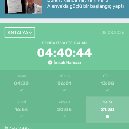
Alanya’da güçlü bir başlangıç yaptı
ANTALYA
08.08.2026
SONRAKI VAKTE KALAN
04:40:44
İmsak Namazı
İMSAK
GÜNEŞ
ÖĞLE
04:30
06:01
13:08
İKINDI
AKŞAM
YATSI
16:54
20:05
21:30
Aylık Vakitler