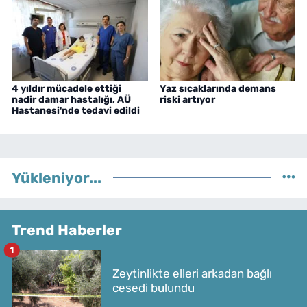
4 yıldır mücadele ettiği
Yaz sıcaklarında demans
nadir damar hastalığı, AÜ
riski artıyor
Hastanesi'nde tedavi edildi
Yükleniyor...
Trend Haberler
1
Zeytinlikte elleri arkadan bağlı
cesedi bulundu