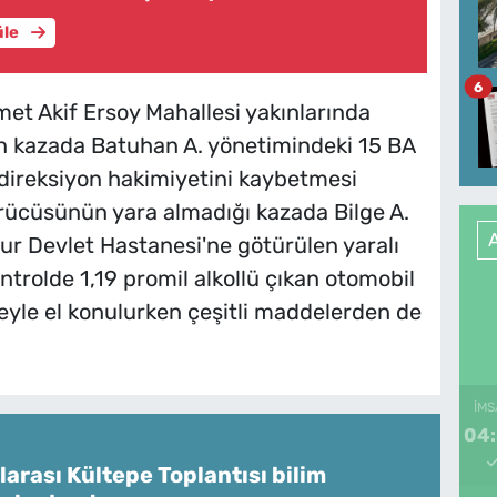
üle
6
et Akif Ersoy Mahallesi yakınlarında
n kazada Batuhan A. yönetimindeki 15 BA
direksiyon hakimiyetini kaybetmesi
ürücüsünün yara almadığı kazada Bilge A.
ur Devlet Hastanesi'ne götürülen yaralı
ontrolde 1,19 promil alkollü çıkan otomobil
eyle el konulurken çeşitli maddelerden de
İMS
04
larası Kültepe Toplantısı bilim