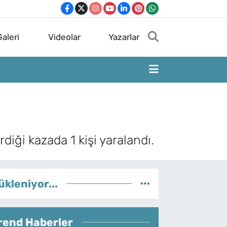
aleri
Videolar
Yazarlar
iği kazada 1 kişi yaralandı.
ükleniyor...
rend Haberler