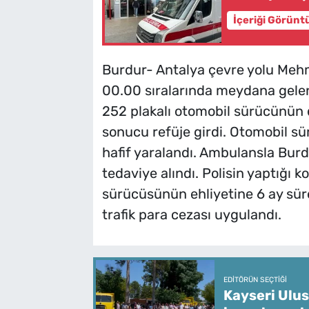
İçeriği Görünt
Burdur- Antalya çevre yolu Mehm
00.00 sıralarında meydana gele
252 plakalı otomobil sürücünün 
sonucu refüje girdi. Otomobil s
hafif yaralandı. Ambulansla Burd
tedaviye alındı. Polisin yaptığı k
sürücüsünün ehliyetine 6 ay sür
trafik para cezası uygulandı.
EDITÖRÜN SEÇTIĞI
Kayseri Ulus