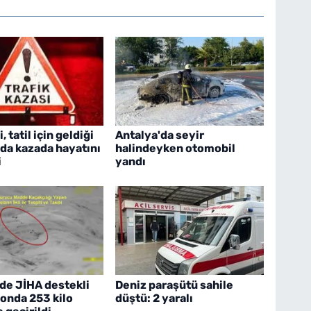
 tatil için geldiği
Antalya'da seyir
da kazada hayatını
halindeyken otomobil
i
yandı
de JİHA destekli
Deniz paraşütü sahile
onda 253 kilo
düştü: 2 yaralı