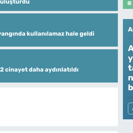
buluşturdu
A
angında kullanılamaz hale geldi
A
y
t
 2 cinayet daha aydınlatıldı
n
b