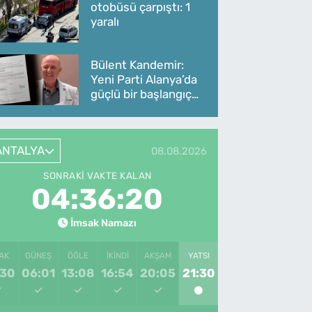
otobüsü çarpıştı: 1
yaralı
Bülent Kandemir:
Yeni Parti Alanya’da
güçlü bir başlangıç
yaptı
ANTALYA
08.08.2026
SONRAKI VAKTE KALAN
04:36:20
İmsak Namazı
AK
GÜNEŞ
ÖĞLE
İKINDI
AKŞAM
YATSI
:30
06:01
13:08
16:54
20:05
21:30