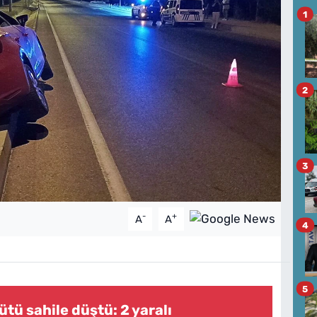
1
2
3
-
+
A
A
4
5
tü sahile düştü: 2 yaralı