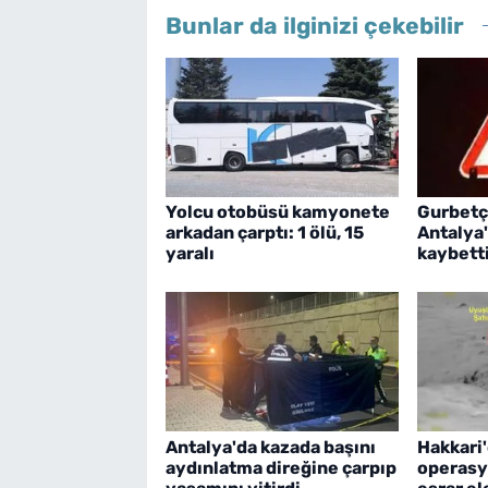
Bunlar da ilginizi çekebilir
Yolcu otobüsü kamyonete
Gurbetçi,
arkadan çarptı: 1 ölü, 15
Antalya'
yaralı
kaybett
Antalya'da kazada başını
Hakkari'
aydınlatma direğine çarpıp
operasy