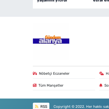
yaşamını yitirdi
esrar el
Nöbetçi Eczaneler
H
Tüm Manşetler
So
RSS
Copyright © 2022. Her hakkı sakl