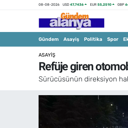
08-08-2026
USD
47,7436
EUR
55,2510
GBP
6
Gündem
Asayiş
Politika
Spor
E
ASAYIŞ
Refüje giren otomob
Sürücüsünün direksiyon hakim