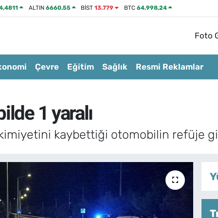
4,4811
ALTIN
6660.55
BİST
13.779
BTC
64.998,24
Foto G
konomi
Çevre
Eğitim
Sağlık
Resmi Reklamlar
ilde 1 yaralı
iyetini kaybettiği otomobilin refüje gird
Y
T