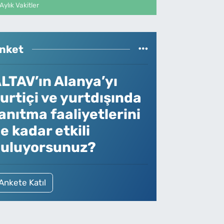
Aylık Vakitler
nket
LTAV’ın Alanya’yı
urtiçi ve yurtdışında
anıtma faaliyetlerini
e kadar etkili
uluyorsunuz?
Ankete Katıl