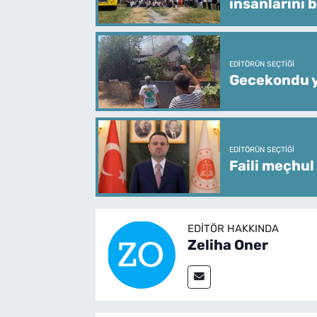
insanlarını 
EDITÖRÜN SEÇTIĞI
Gecekondu y
EDITÖRÜN SEÇTIĞI
Faili meçhul
EDITÖR HAKKINDA
Zeliha Oner