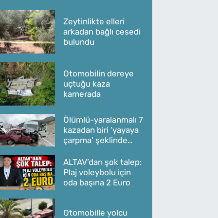
Zeytinlikte elleri
arkadan bağlı cesedi
bulundu
Otomobilin dereye
uçtuğu kaza
kamerada
Ölümlü-yaralanmalı 7
kazadan biri 'yayaya
çarpma' şeklinde
oldu
ALTAV’dan şok talep:
Plaj voleybolu için
oda başına 2 Euro
Otomobille yolcu