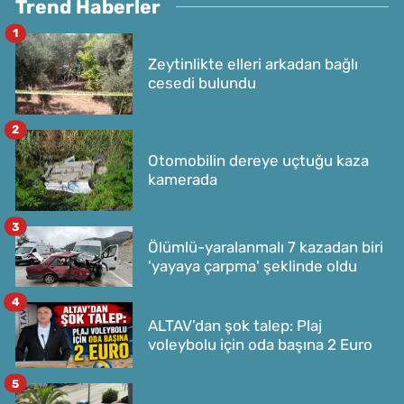
Trend Haberler
1
Zeytinlikte elleri arkadan bağlı
cesedi bulundu
2
Otomobilin dereye uçtuğu kaza
kamerada
3
Ölümlü-yaralanmalı 7 kazadan biri
'yayaya çarpma' şeklinde oldu
4
ALTAV’dan şok talep: Plaj
voleybolu için oda başına 2 Euro
5