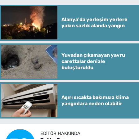
Alanya'da yerleşim yerlere
yakın sazlık alanda yangın
Yuvadan çıkamayan yavru
carettalar denizle
buluşturuldu
Aşırı sıcakta bakımsız klima
yangınlara neden olabilir
EDITÖR HAKKINDA