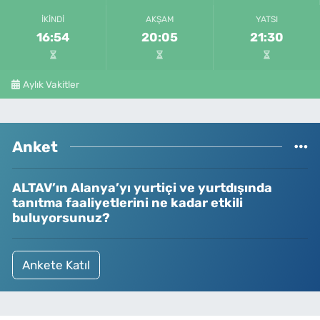
İKINDI
AKŞAM
YATSI
16:54
20:05
21:30
Aylık Vakitler
Anket
ALTAV’ın Alanya’yı yurtiçi ve yurtdışında
tanıtma faaliyetlerini ne kadar etkili
buluyorsunuz?
Ankete Katıl