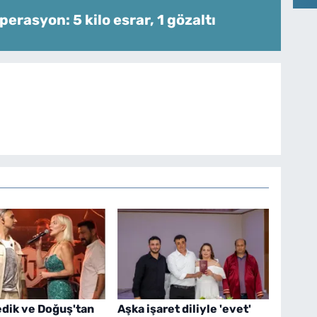
perasyon: 5 kilo esrar, 1 gözaltı
dik ve Doğuş'tan
Aşka işaret diliyle 'evet'