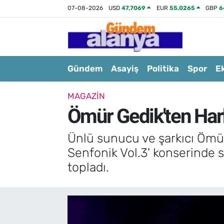
07-08-2026
USD
47,7069
EUR
55,0265
GBP
6
Gündem
Asayiş
Politika
Spor
E
MAGAZIN
Ömür Gedik'ten Har
Ünlü sunucu ve şarkıcı Ömür
Senfonik Vol.3' konserinde 
topladı.