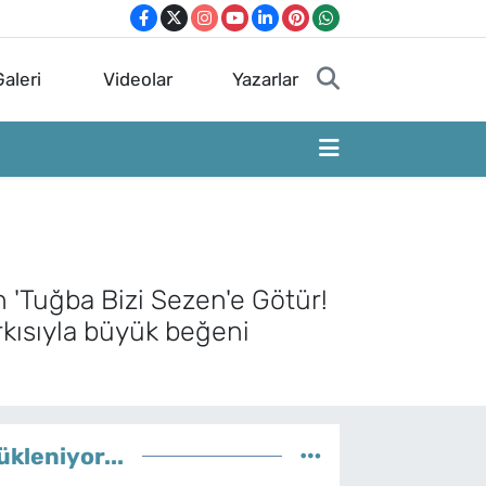
aleri
Videolar
Yazarlar
 'Tuğba Bizi Sezen'e Götür!
rkısıyla büyük beğeni
ükleniyor...