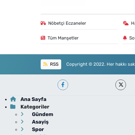
Nöbetçi Eczaneler
H
Tüm Manşetler
So
RSS
Copyright © 2022. Her hakkı sakl
Ana Sayfa
Kategoriler
Gündem
Asayiş
Spor