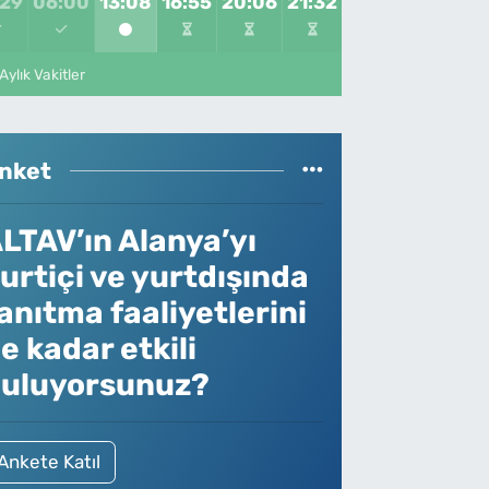
:29
06:00
13:08
16:55
20:06
21:32
Aylık Vakitler
nket
LTAV’ın Alanya’yı
urtiçi ve yurtdışında
anıtma faaliyetlerini
e kadar etkili
uluyorsunuz?
Ankete Katıl