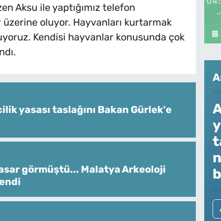
04
zen Aksu ile yaptığımız telefon
r üzerine oluyor. Hayvanları kurtarmak
şuyoruz. Kendisi hayvanlar konusunda çok
ndı.
A
A
ilik yasası taslağını Bakan Gürlek'e
y
t
n
sar görmüştü... Malatya Arkeoloji
b
lendi