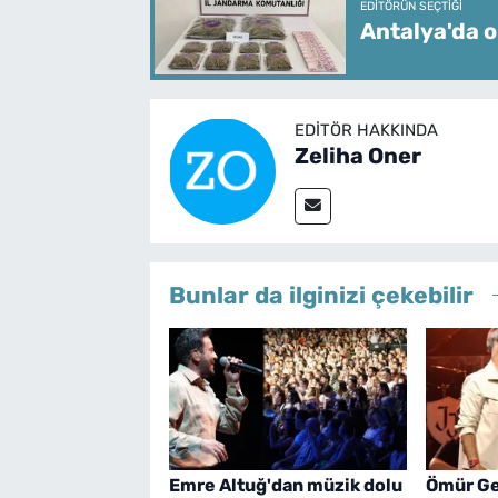
EDITÖRÜN SEÇTIĞI
Antalya'da o
EDITÖR HAKKINDA
Zeliha Oner
Bunlar da ilginizi çekebilir
Emre Altuğ'dan müzik dolu
Ömür Ge