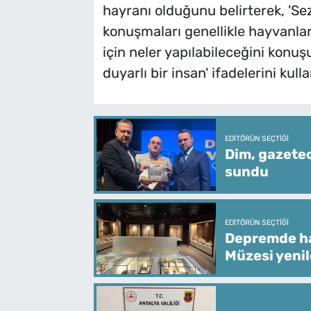
hayranı olduğunu belirterek, 'Se
konuşmaları genellikle hayvanla
için neler yapılabileceğini konu
duyarlı bir insan' ifadelerini kulla
EDITÖRÜN SEÇTIĞI
Dim, gazetec
sundu
EDITÖRÜN SEÇTIĞI
Depremde ha
Müzesi yeni