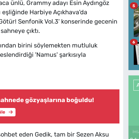
aca ünlü, Grammy adayı Esin Aydıngöz
5
 eşliğinde Harbiye Açıkhava'da
Götür! Senfonik Vol.3' konserinde gecenin
 sahneye çıktı.
6
rından birini söylemekten mutluluk
slendirdiği 'Namus' şarkısıyla
 sahnede gözyaşlarına boğuldu!
üle
İMS
sohbet eden Gedik, tam bir Sezen Aksu