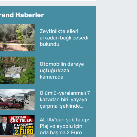
rend Haberler
Zeytinlikte elleri
arkadan bağlı cesedi
bulundu
Otomobilin dereye
uçtuğu kaza
kamerada
Ölümlü-yaralanmalı 7
kazadan biri 'yayaya
çarpma' şeklinde
oldu
ALTAV’dan şok talep:
Plaj voleybolu için
oda başına 2 Euro