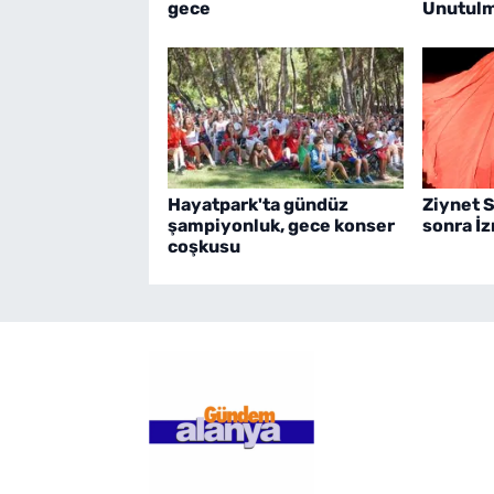
gece
Unutulm
Hayatpark'ta gündüz
Ziynet S
şampiyonluk, gece konser
sonra İz
coşkusu