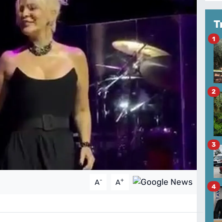
T
1
2
3
-
+
A
A
4