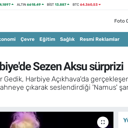
4,1897
ALTIN
6618.49
BİST
13.887
BTC
64.360,53
Foto G
konomi
Çevre
Eğitim
Sağlık
Resmi Reklamlar
biye'de Sezen Aksu sürprizi
 Gedik, Harbiye Açıkhava'da gerçekleşen
sahneye çıkarak seslendirdiği 'Namus' şa
Y