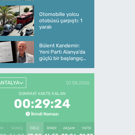
Otomobille yolcu
otobüsü çarpıştı: 1
yaralı
Bülent Kandemir:
Yeni Parti Alanya’da
güçlü bir başlangıç
yaptı
ANTALYA
07.08.2026
SONRAKI VAKTE KALAN
00:29:24
İkindi Namazı
AK
GÜNEŞ
ÖĞLE
İKINDI
AKŞAM
YATSI