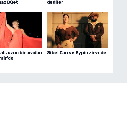
az Düet
dediler
ali, uzun bir aradan
Sibel Can ve Eypio zirvede
mir'de