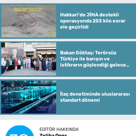
Hakkari'de JİHA destekli
operasyonda 253 kilo esrar
ele geçirildi
Bakan Göktaş: Terörsüz
Türkiye ile barışın ve
istikrarın güçlendiği gelecek
hedefliyoruz
İlaç denetiminde uluslararası
standart dönemi
EDITÖR HAKKINDA
Zeliha Oner