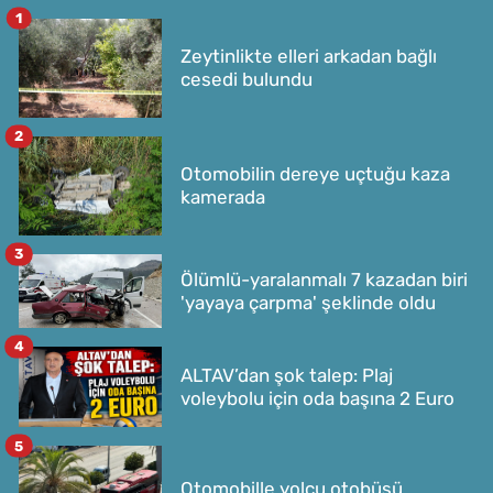
1
Zeytinlikte elleri arkadan bağlı
cesedi bulundu
2
Otomobilin dereye uçtuğu kaza
kamerada
3
Ölümlü-yaralanmalı 7 kazadan biri
'yayaya çarpma' şeklinde oldu
4
ALTAV’dan şok talep: Plaj
voleybolu için oda başına 2 Euro
5
Otomobille yolcu otobüsü