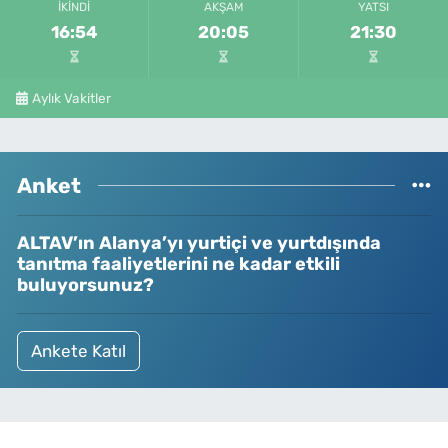
İKINDI
AKŞAM
YATSI
16:54
20:05
21:30
Aylık Vakitler
Anket
ALTAV’ın Alanya’yı yurtiçi ve yurtdışında
tanıtma faaliyetlerini ne kadar etkili
buluyorsunuz?
Ankete Katıl