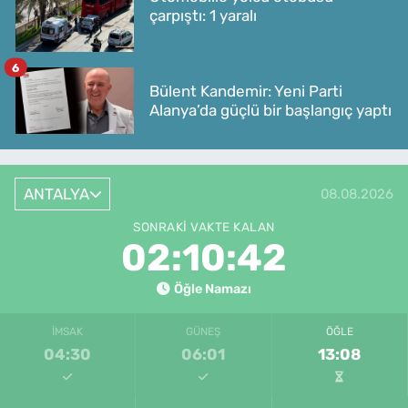
çarpıştı: 1 yaralı
6
Bülent Kandemir: Yeni Parti
Alanya’da güçlü bir başlangıç yaptı
ANTALYA
08.08.2026
SONRAKI VAKTE KALAN
02:10:42
Öğle Namazı
İMSAK
GÜNEŞ
ÖĞLE
04:30
06:01
13:08