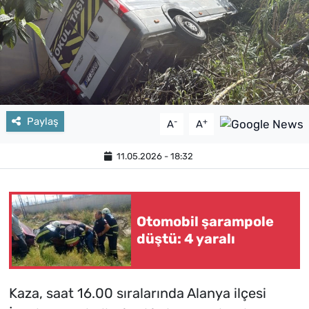
Paylaş
-
+
A
A
11.05.2026 - 18:32
Otomobil şarampole
düştü: 4 yaralı
Kaza, saat 16.00 sıralarında Alanya ilçesi