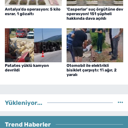
Antalya'da operasyon: 5 kilo
'Casperlar' suç örgütüne dev
esrar, 1 gözaltı
operasyon! 151 şüpheli
hakkında dava açıldı
Patates yüklü kamyon
Otomobil ile elektrikli
devrildi
bisiklet çarpıştı: 1'i ağır, 2
yaralı
Yükleniyor...
Trend Haberler