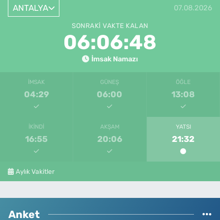
ANTALYA
07.08.2026
SONRAKI VAKTE KALAN
06:06:48
İmsak Namazı
İMSAK
GÜNEŞ
ÖĞLE
04:29
06:00
13:08
İKINDI
AKŞAM
YATSI
16:55
20:06
21:32
Aylık Vakitler
Anket