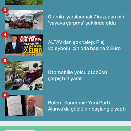
3
Ölümlü-yaralanmalı 7 kazadan biri
'yayaya çarpma' şeklinde oldu
4
ALTAV’dan şok talep: Plaj
voleybolu için oda başına 2 Euro
5
Otomobille yolcu otobüsü
çarpıştı: 1 yaralı
6
Bülent Kandemir: Yeni Parti
Alanya’da güçlü bir başlangıç yaptı