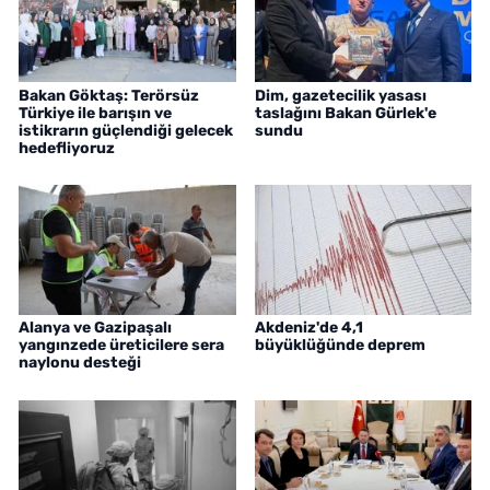
Bakan Göktaş: Terörsüz
Dim, gazetecilik yasası
Türkiye ile barışın ve
taslağını Bakan Gürlek'e
istikrarın güçlendiği gelecek
sundu
hedefliyoruz
Alanya ve Gazipaşalı
Akdeniz'de 4,1
yangınzede üreticilere sera
büyüklüğünde deprem
naylonu desteği