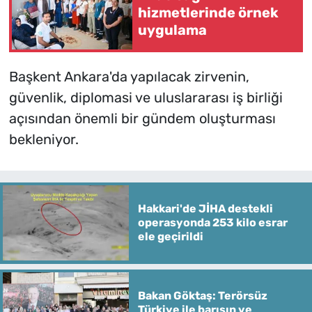
hizmetlerinde örnek
uygulama
Başkent Ankara'da yapılacak zirvenin,
güvenlik, diplomasi ve uluslararası iş birliği
açısından önemli bir gündem oluşturması
bekleniyor.
Hakkari'de JİHA destekli
operasyonda 253 kilo esrar
ele geçirildi
Bakan Göktaş: Terörsüz
Türkiye ile barışın ve