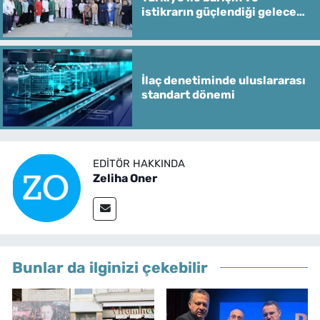
istikrarın güçlendiği gelecek
hedefliyoruz
İlaç denetiminde uluslararası
standart dönemi
EDITÖR HAKKINDA
Zeliha Oner
Bunlar da ilginizi çekebilir