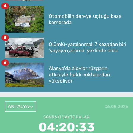
4
Otomobilin dereye uçtuğu kaza
kamerada
5
Ölümlü-yaralanmalı 7 kazadan biri
'yayaya çarpma' şeklinde oldu
6
Alanya'da alevler rüzgarın
etkisiyle farklı noktalardan
yükseliyor
ANTALYA
06.08.2026
SONRAKI VAKTE KALAN
04:20:33