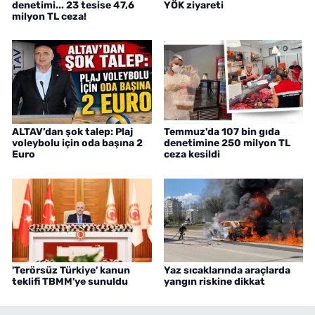
denetimi... 23 tesise 47,6
YÖK ziyareti
milyon TL ceza!
ALTAV’dan şok talep: Plaj
Temmuz'da 107 bin gıda
voleybolu için oda başına 2
denetimine 250 milyon TL
Euro
ceza kesildi
'Terörsüz Türkiye' kanun
Yaz sıcaklarında araçlarda
teklifi TBMM'ye sunuldu
yangın riskine dikkat