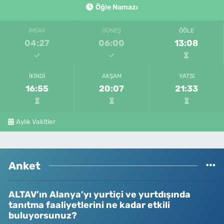
Öğle Namazı
İMSAK
GÜNEŞ
ÖĞLE
04:27
06:00
13:08
İKINDI
AKŞAM
YATSI
16:55
20:07
21:33
Aylık Vakitler
Anket
ALTAV’ın Alanya’yı yurtiçi ve yurtdışında
tanıtma faaliyetlerini ne kadar etkili
buluyorsunuz?