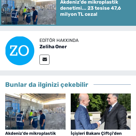
Akdeniz'de mikroplastik
denetimi... 23 tesise 47,6
milyon TL ceza!
EDITÖR HAKKINDA
Zeliha Oner
Bunlar da ilginizi çekebilir
Akdeniz'de mikroplastik
İçişleri Bakanı Çiftçi'den