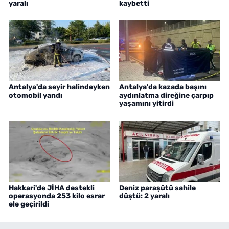
yaralı
kaybetti
Antalya'da seyir halindeyken
Antalya'da kazada başını
otomobil yandı
aydınlatma direğine çarpıp
yaşamını yitirdi
Hakkari'de JİHA destekli
Deniz paraşütü sahile
operasyonda 253 kilo esrar
düştü: 2 yaralı
ele geçirildi