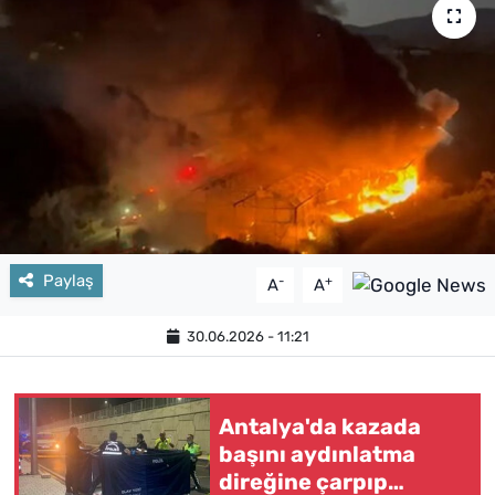
Paylaş
-
+
A
A
30.06.2026 - 11:21
Antalya'da kazada
başını aydınlatma
direğine çarpıp