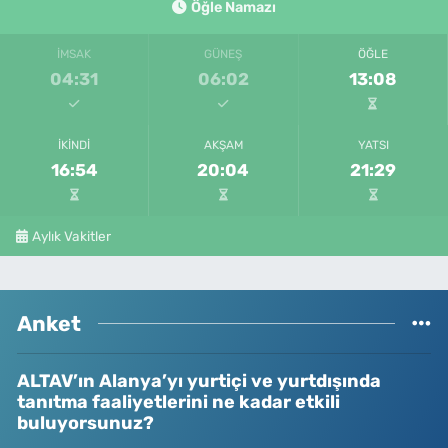
Öğle Namazı
İMSAK
GÜNEŞ
ÖĞLE
04:31
06:02
13:08
İKINDI
AKŞAM
YATSI
16:54
20:04
21:29
Aylık Vakitler
Anket
ALTAV’ın Alanya’yı yurtiçi ve yurtdışında
tanıtma faaliyetlerini ne kadar etkili
buluyorsunuz?