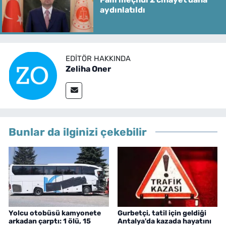
aydınlatıldı
EDITÖR HAKKINDA
Zeliha Oner
Bunlar da ilginizi çekebilir
Yolcu otobüsü kamyonete
Gurbetçi, tatil için geldiği
arkadan çarptı: 1 ölü, 15
Antalya'da kazada hayatını