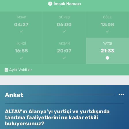
İmsak Namazı
İMSAK
GÜNEŞ
ÖĞLE
04:27
06:00
13:08
İKINDI
AKŞAM
YATSI
16:55
20:07
21:33
Aylık Vakitler
Anket
ALTAV’ın Alanya’yı yurtiçi ve yurtdışında
tanıtma faaliyetlerini ne kadar etkili
buluyorsunuz?