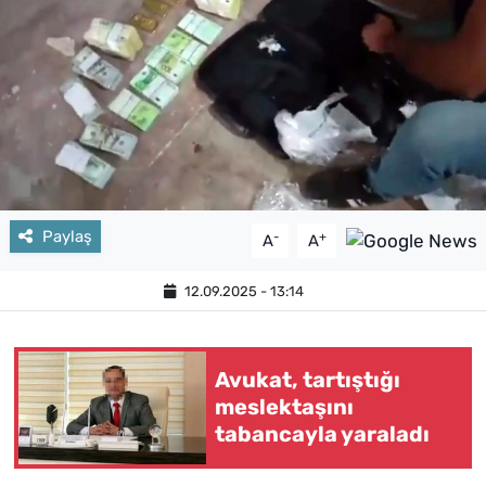
Paylaş
-
+
A
A
12.09.2025 - 13:14
Avukat, tartıştığı
meslektaşını
tabancayla yaraladı