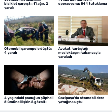
bisiklet çarpıştı: 1'i ağır, 2
operasyonu: 844 tutuklama
yaralı
Otomobil şarampole düştü:
Avukat, tartıştığı
4 yaralı
meslektaşını tabancayla
yaraladı
4 yaşındaki çocuğun şüpheli
Gazipaşa'da otomobil dere
ölümüne ilişkin 5 gözaltı
yatağına uçtu