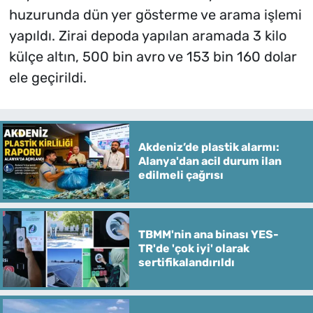
huzurunda dün yer gösterme ve arama işlemi
yapıldı. Zirai depoda yapılan aramada 3 kilo
külçe altın, 500 bin avro ve 153 bin 160 dolar
ele geçirildi.
Akdeniz’de plastik alarmı:
Alanya'dan acil durum ilan
edilmeli çağrısı
TBMM'nin ana binası YES-
TR'de 'çok iyi' olarak
sertifikalandırıldı