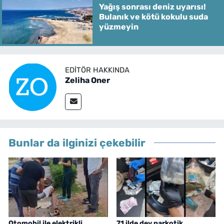
Yağış sonrası deniz uyarısı!
Bulanık ve kötü kokulu suda
yüzmeyin
EDITÖR HAKKINDA
Zeliha Oner
Bunlar da ilginizi çekebilir
Otomobil ile elektrikli
71 ilde dev narkotik