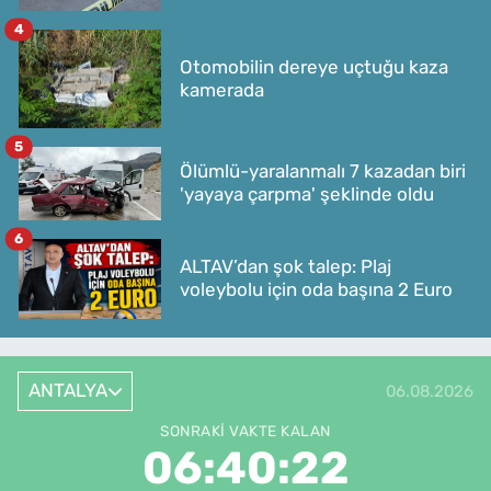
4
Otomobilin dereye uçtuğu kaza
kamerada
5
Ölümlü-yaralanmalı 7 kazadan biri
'yayaya çarpma' şeklinde oldu
6
ALTAV’dan şok talep: Plaj
voleybolu için oda başına 2 Euro
ANTALYA
06.08.2026
SONRAKI VAKTE KALAN
06:40:22