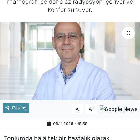
mamografi ise daha az radyasyon içeriyor ve
konfor sunuyor.
Paylaş
-
+
A
A
05.11.2025 - 15:35
Toplumda hâlâ tek bir hastalık olarak