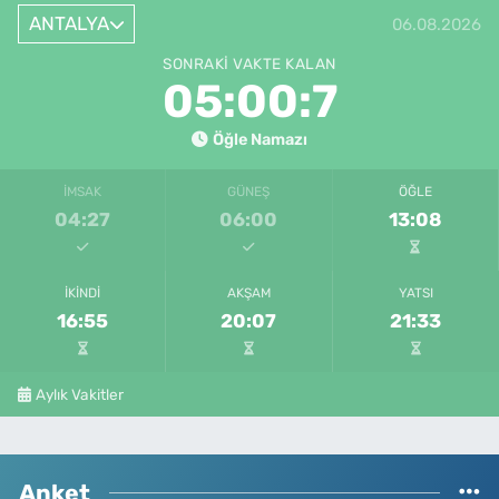
ANTALYA
06.08.2026
SONRAKI VAKTE KALAN
05:00:7
Öğle Namazı
İMSAK
GÜNEŞ
ÖĞLE
04:27
06:00
13:08
İKINDI
AKŞAM
YATSI
16:55
20:07
21:33
Aylık Vakitler
Anket