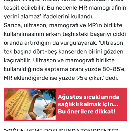
tespit edilebilir. Bu nedenle MR mamografinin
yerini alamaz' ifadelerini kullandı.
Sarıca, ultrason, mamografi ve MR'ın birlikte
kullanılmasının erken teşhisteki başarıyı ciddi
oranda artırdığını da vurgulayarak, 'Ultrason
tek başına dört-beş kanserden birini gözden
kaçırabilir. Ultrason ve mamografi birlikte
kullanıldığında saptama oranı yüzde 80-85'e,
MR eklendiğinde ise yüzde 95'e çıkar.' dedi.
Ağustos sıcaklarında
sağlıklı kalmak için...
Bu önerilere dikkat!
'YOĞUN MEME DOKUSUNDA TOMOSENTEZ