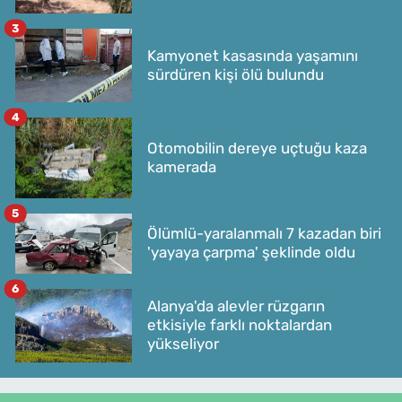
3
Kamyonet kasasında yaşamını
sürdüren kişi ölü bulundu
4
Otomobilin dereye uçtuğu kaza
kamerada
5
Ölümlü-yaralanmalı 7 kazadan biri
'yayaya çarpma' şeklinde oldu
6
Alanya'da alevler rüzgarın
etkisiyle farklı noktalardan
yükseliyor