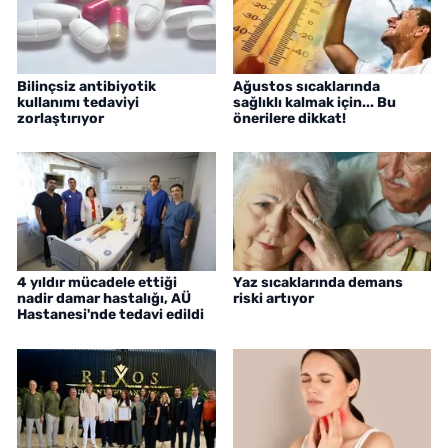
Bilinçsiz antibiyotik
Ağustos sıcaklarında
kullanımı tedaviyi
sağlıklı kalmak için... Bu
zorlaştırıyor
önerilere dikkat!
4 yıldır mücadele ettiği
Yaz sıcaklarında demans
nadir damar hastalığı, AÜ
riski artıyor
Hastanesi'nde tedavi edildi