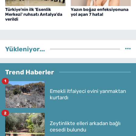
Türkiye'nin ilk 'Esenlik
Yazın boğaz enfeksiyonuna
Merkezi' ruhsatı Antalya'da
yol açan 7 hata!
verildi
Yükleniyor...
Trend Haberler
1
Emekli itfaiyeci evini yanmaktan
kurtardı
2
Zeytinlikte elleri arkadan bağlı
cesedi bulundu