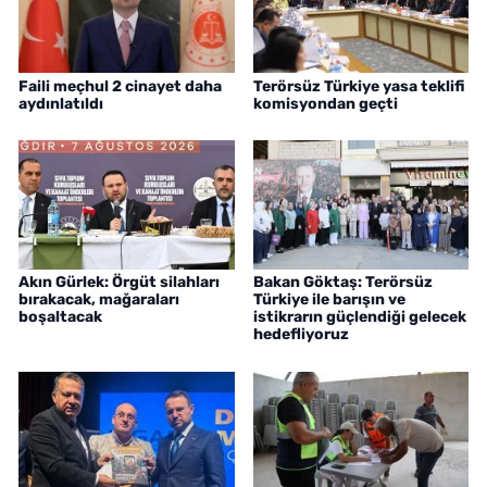
Faili meçhul 2 cinayet daha
Terörsüz Türkiye yasa teklifi
aydınlatıldı
komisyondan geçti
Akın Gürlek: Örgüt silahları
Bakan Göktaş: Terörsüz
bırakacak, mağaraları
Türkiye ile barışın ve
boşaltacak
istikrarın güçlendiği gelecek
hedefliyoruz