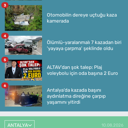
3
Otomobilin dereye uçtuğu kaza
kamerada
4
Ölümlü-yaralanmalı 7 kazadan biri
'yayaya çarpma' şeklinde oldu
5
ALTAV’dan şok talep: Plaj
voleybolu için oda başına 2 Euro
6
Antalya'da kazada başını
aydınlatma direğine çarpıp
yaşamını yitirdi
ANTALYA
10.08.2026