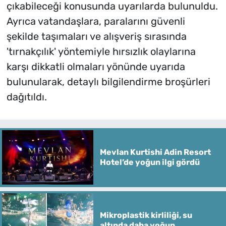
çıkabileceği konusunda uyarılarda bulunuldu.
Ayrıca vatandaşlara, paralarını güvenli
şekilde taşımaları ve alışveriş sırasında
'tırnakçılık' yöntemiyle hırsızlık olaylarına
karşı dikkatli olmaları yönünde uyarıda
bulunularak, detaylı bilgilendirme broşürleri
dağıtıldı.
Mevlan Kurtishi Adin Resort
Hotel’de yoğun ilgi gördü
Mikroplastik kirliliği, su
altında daha yoğun