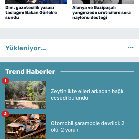
Dim, gazetecilik yasası
Alanya ve Gazipaşalı
taslağını Bakan Gürlek'e
yangınzede üreticilere sera
sundu
naylonu desteği
Yükleniyor...
Trend Haberler
1
Zeytinlikte elleri arkadan bağlı
cesedi bulundu
2
Otomobil şarampole devrildi: 2
ölü, 2 yaralı