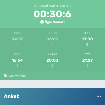
SONRAKI VAKTE KALAN
00:30:6
Öğle Namazı
İMSAK
GÜNEŞ
ÖĞLE
04:32
06:03
13:08
İKINDI
AKŞAM
YATSI
16:54
20:03
21:27
Aylık Vakitler
Anket