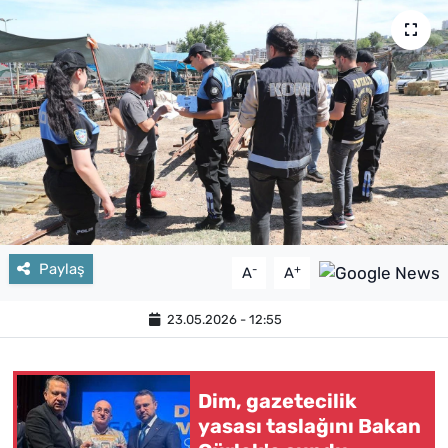
Paylaş
-
+
A
A
23.05.2026 - 12:55
Dim, gazetecilik
yasası taslağını Bakan